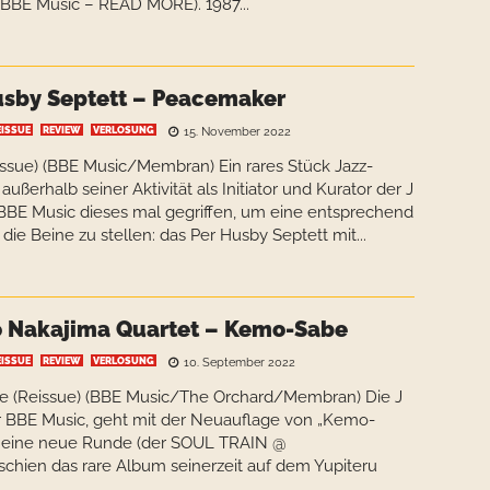
 BBE Music – READ MORE). 1987...
usby Septett – Peacemaker
EISSUE
REVIEW
VERLOSUNG
15. November 2022
ssue) (BBE Music/Membran) Ein rares Stück Jazz-
ßerhalb seiner Aktivität als Initiator und Kurator der J
 BBE Music dieses mal gegriffen, um eine entsprechend
ie Beine zu stellen: das Per Husby Septett mit...
 Nakajima Quartet – Kemo-Sabe
EISSUE
REVIEW
VERLOSUNG
10. September 2022
 (Reissue) (BBE Music/The Orchard/Membran) Die J
ber BBE Music, geht mit der Neuauflage von „Kemo-
n eine neue Runde (der SOUL TRAIN @
erschien das rare Album seinerzeit auf dem Yupiteru