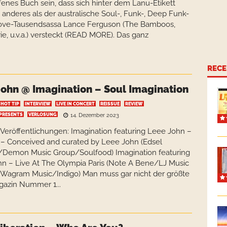
ffenes Buch sein, dass sich hinter dem Lanu-Etikett
anderes als der australische Soul-, Funk-, Deep Funk-
ove-Tausendsassa Lance Ferguson (The Bamboos,
e, u.v.a.) versteckt (READ MORE). Das ganz
RECE
John @ Imagination – Soul Imagination
HOT TIP
INTERVIEW
LIVE IN CONCERT
REISSUE
REVIEW
 PRESENTS
VERLOSUNG
14. Dezember 2023
 Veröffentlichungen: Imagination featuring Leee John –
 – Conceived and curated by Leee John (Edsel
/Demon Music Group/Soulfood) Imagination featuring
n – Live At The Olympia Paris (Note A Bene/LJ Music
Wagram Music/Indigo) Man muss gar nicht der größte
gazin Nummer 1...