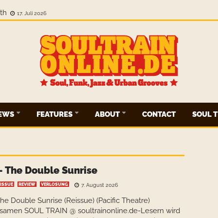
gth
17. Juli 2026
IEWS
FEATURES
ABOUT
CONTACT
SOUL T
– The Double Sunrise
ISSUE
REVIEW
VERLOSUNG
7. August 2026
he Double Sunrise (Reissue) (Pacific Theatre)
samen SOUL TRAIN @ soultrainonline.de-Lesern wird