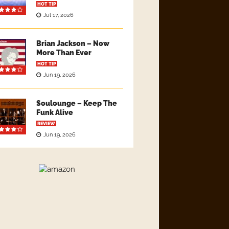
HOT TIP
Jul 17, 2026
Brian Jackson – Now
More Than Ever
HOT TIP
Jun 19, 2026
Soulounge – Keep The
Funk Alive
REVIEW
Jun 19, 2026