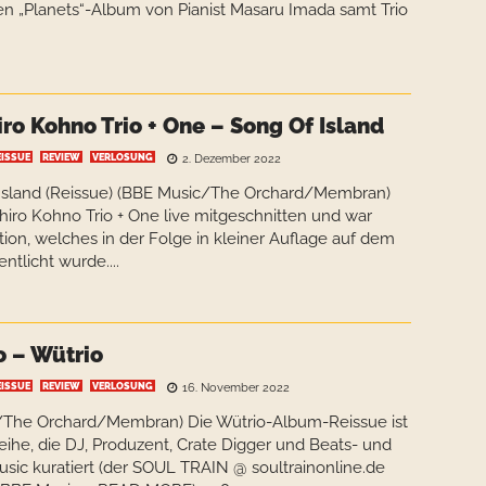
ten „Planets“-Album von Pianist Masaru Imada samt Trio
ro Kohno Trio + One – Song Of Island
EISSUE
REVIEW
VERLOSUNG
2. Dezember 2022
 Island (Reissue) (BBE Music/The Orchard/Membran)
hiro Kohno Trio + One live mitgeschnitten und war
tion, welches in der Folge in kleiner Auflage auf dem
tlicht wurde....
o – Wütrio
EISSUE
REVIEW
VERLOSUNG
16. November 2022
c/The Orchard/Membran) Die Wütrio-Album-Reissue ist
Reihe, die DJ, Produzent, Crate Digger und Beats- und
sic kuratiert (der SOUL TRAIN @ soultrainonline.de