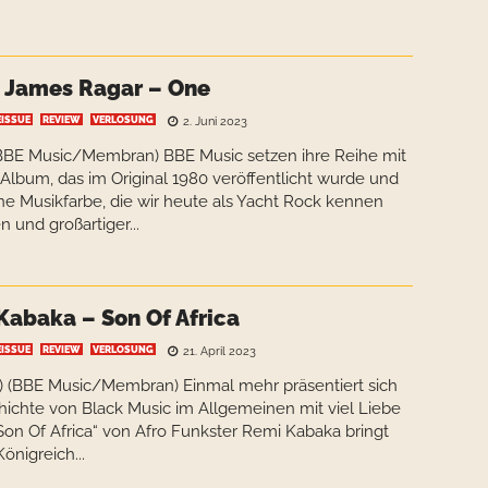
& James Ragar – One
EISSUE
REVIEW
VERLOSUNG
2. Juni 2023
(BBE Music/Membran) BBE Music setzen ihre Reihe mit
 Album, das im Original 1980 veröffentlicht wurde und
ene Musikfarbe, die wir heute als Yacht Rock kennen
 und großartiger...
Kabaka – Son Of Africa
EISSUE
REVIEW
VERLOSUNG
21. April 2023
e) (BBE Music/Membran) Einmal mehr präsentiert sich
chichte von Black Music im Allgemeinen mit viel Liebe
„Son Of Africa“ von Afro Funkster Remi Kabaka bringt
önigreich...