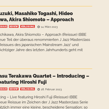
uzuki, Masahiko Togashi, Hideo
awa, Akira Shiomoto – Approach
EISSUE
REVIEW
VERLOSUNG
14. März 2023
 Ichikawa, Akira Shiomoto – Approach (Reissue) (BBE
e Teil der überaus renommierten J Jazz Masterclass
Reissues des japanischen Mainstream Jazz‘ und
Achtziger Jahre des letzten Jahrhunderts geht mit
asu Terakawa Quartet – Introducing –
eaturing Hiroshi Fuji
EISSUE
REVIEW
VERLOSUNG
28. Februar 2023
ng – Live featuring Hiroshi Fuji (Reissue) (BBE
e Reissue im Zeichen der J Jazz Masterclass Serie
zlich immer eine kleine, bescheidene Sensation; so