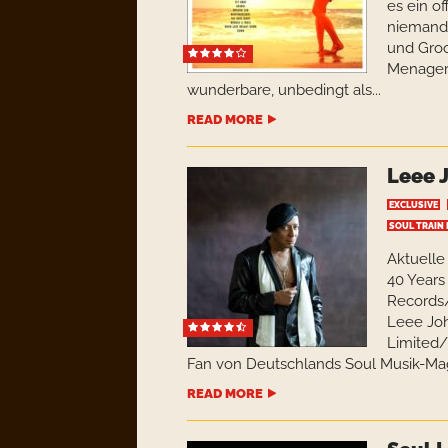
es ein o
niemand 
und Gro
Menageri
wunderbare, unbedingt als...
READ MORE
Leee 
EXCLUSIVE
SOUL TRAIN
Aktuelle
40 Years
Records
Leee Joh
Limited/
Fan von Deutschlands Soul Musik-Ma
READ MORE