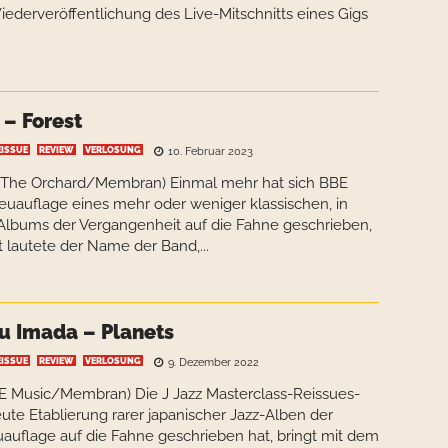
Wiederveröffentlichung des Live-Mitschnitts eines Gigs
 – Forest
EISSUE
REVIEW
VERLOSUNG
10. Februar 2023
c/The Orchard/Membran) Einmal mehr hat sich BBE
euauflage eines mehr oder weniger klassischen, in
 Albums der Vergangenheit auf die Fahne geschrieben,
t lautete der Name der Band,...
u Imada – Planets
EISSUE
REVIEW
VERLOSUNG
9. Dezember 2022
BE Music/Membran) Die J Jazz Masterclass-Reissues-
eute Etablierung rarer japanischer Jazz-Alben der
euauflage auf die Fahne geschrieben hat, bringt mit dem