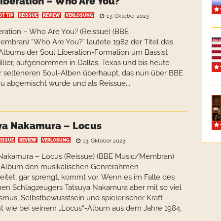
iberation – Who Are You?
OT TIP
REISSUE
REVIEW
VERLOSUNG
13. Oktober 2023
eration – Who Are You? (Reissue) (BBE
mbran) “Who Are You?” lautete 1982 der Titel des
Albums der Soul Liberation-Formation um Bassist
ller, aufgenommen in Dallas, Texas und bis heute
r selteneren Soul-Alben überhaupt, das nun über BBE
u abgemischt wurde und als Reissue...
ya Nakamura – Locus
EISSUE
REVIEW
VERLOSUNG
13. Oktober 2023
 Nakamura – Locus (Reissue) (BBE Music/Membran)
n Album den musikalischen Genrerahmen
eitet, gar sprengt, kommt vor. Wenn es im Falle des
hen Schlagzeugers Tatsuya Nakamura aber mit so viel
smus, Selbstbewusstsein und spielerischer Kraft
t wie bei seinem „Locus“-Album aus dem Jahre 1984,