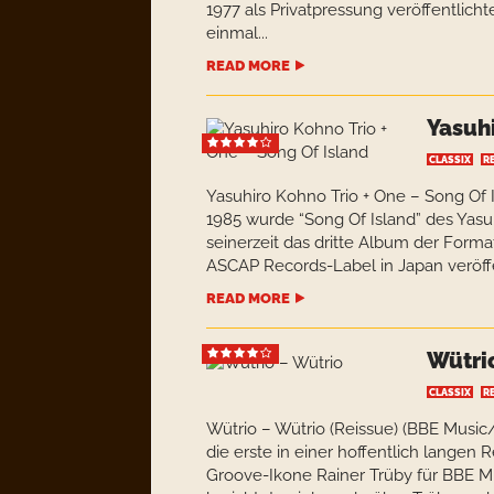
1977 als Privatpressung veröffentlich
einmal...
READ MORE
Yasuhi
CLASSIX
R
Yasuhiro Kohno Trio + One – Song Of
1985 wurde “Song Of Island” des Yasu
seinerzeit das dritte Album der Forma
ASCAP Records-Label in Japan veröffen
READ MORE
Wütri
CLASSIX
R
Wütrio – Wütrio (Reissue) (BBE Musi
die erste in einer hoffentlich langen 
Groove-Ikone Rainer Trüby für BBE Mu