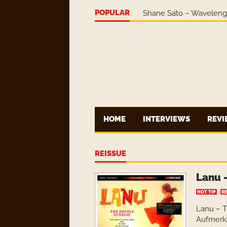
POPULAR
Shane Sato – Wavelen
HOME
INTERVIEWS
REV
REISSUE
Lanu 
HOT TIP
RE
Lanu – T
Aufmerk