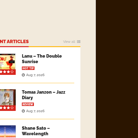
NT ARTICLES
View all
Lanu – The Double
Sunrise
HOT TIP
Aug 7, 2026
Tomas Janzon – Jazz
Diary
REVIEW
Aug 7, 2026
Shane Sato –
Wavelength