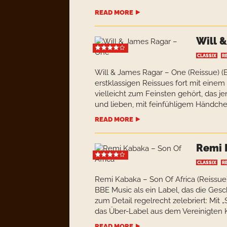
READ MORE
Will 
CLASSIX
R
Will & James Ragar – One (Reissue) 
erstklassigen Reissues fort mit einem
vielleicht zum Feinsten gehört, das j
und lieben, mit feinfühligem Händchen
READ MORE
Remi 
CLASSIX
R
Remi Kabaka – Son Of Africa (Reissu
BBE Music als ein Label, das die Ges
zum Detail regelrecht zelebriert: Mit 
das Über-Label aus dem Vereinigten K
READ MORE