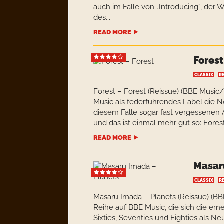
auch im Falle von „Introducing“, der 
des...
READ MORE
Forest
CLASSIX
R
Forest – Forest (Reissue) (BBE Musi
Music als federführendes Label die N
diesem Falle sogar fast vergessenen
und das ist einmal mehr gut so: Fores
READ MORE
Masar
CLASSIX
R
Masaru Imada – Planets (Reissue) (B
Reihe auf BBE Music, die sich die ern
Sixties, Seventies und Eighties als N