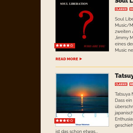
Soul L
CLASSIX
H
Soul Lib
Music/Me
zweiten 
Jimmy Mi
eines de
Music ne
READ MORE
Tatsu
CLASSIX
R
Tatsuya
Dass ei
überschr
japanisc
Enthusia
geschieh
ist das schon etwas...