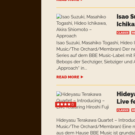
Isao S
Ichik
CLASSIX
R
Isao Suzuki, Masahiko Togashi, Hideo
Music/The Orchard/Membran) Der neu
Series auf dem BBE Music-Label mit 
Bebops der Sechziger, Siebziger und 
„Approach“ in...
READ MORE
Hidey
Live f
CLASSIX
R
Hideyasu Terakawa Quartet – Introduci
Music/The Orchard/Membran) Eine neu
aus dem Hause BBE Music ist grundsät