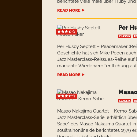
berichtete viele male über Trüby und
READ MORE
Per H
CLASSIX
R
Per Husby Septett – Peacemaker (Rei
Geschichte hat sich Mike Peden auch au
Jazz Masterclass-Reissues-Reihe auf
markante Wiederveröffentlichung auf d
READ MORE
Masao
CLASSIX
R
Masao Nakajima Quartet – Kemo-Sabe
Jazz Masterclass-Serie, erhältlich ü
Sabe“ des Masao Nakajima Quartet i
soultrainonline.de berichtete). 1979 
Records-Label und deckt...