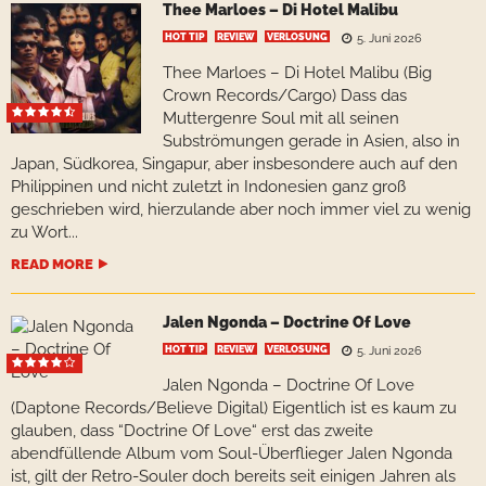
Thee Marloes – Di Hotel Malibu
HOT TIP
REVIEW
VERLOSUNG
5. Juni 2026
Thee Marloes – Di Hotel Malibu (Big
Crown Records/Cargo) Dass das
Muttergenre Soul mit all seinen
Subströmungen gerade in Asien, also in
Japan, Südkorea, Singapur, aber insbesondere auch auf den
Philippinen und nicht zuletzt in Indonesien ganz groß
geschrieben wird, hierzulande aber noch immer viel zu wenig
zu Wort...
READ MORE
Jalen Ngonda – Doctrine Of Love
HOT TIP
REVIEW
VERLOSUNG
5. Juni 2026
Jalen Ngonda – Doctrine Of Love
(Daptone Records/Believe Digital) Eigentlich ist es kaum zu
glauben, dass “Doctrine Of Love“ erst das zweite
abendfüllende Album vom Soul-Überflieger Jalen Ngonda
ist, gilt der Retro-Souler doch bereits seit einigen Jahren als