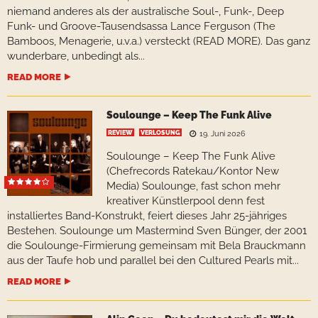
niemand anderes als der australische Soul-, Funk-, Deep
Funk- und Groove-Tausendsassa Lance Ferguson (The
Bamboos, Menagerie, u.v.a.) versteckt (READ MORE). Das ganz
wunderbare, unbedingt als...
READ MORE
Soulounge – Keep The Funk Alive
REVIEW
VERLOSUNG
19. Juni 2026
Soulounge – Keep The Funk Alive
(Chefrecords Ratekau/Kontor New
Media) Soulounge, fast schon mehr
kreativer Künstlerpool denn fest
installiertes Band-Konstrukt, feiert dieses Jahr 25-jähriges
Bestehen. Soulounge um Mastermind Sven Bünger, der 2001
die Soulounge-Firmierung gemeinsam mit Bela Brauckmann
aus der Taufe hob und parallel bei den Cultured Pearls mit...
READ MORE