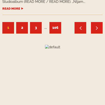
Studioalbum (READ MORE / READ MORE). „Ntjam...
READ MORE
1
2
3
…
106