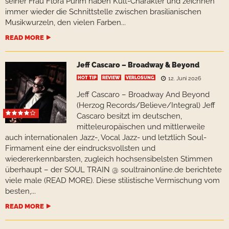
seiner Frau Flora Purim haben Kult-Charakter und zeichnen
immer wieder die Schnittstelle zwischen brasilianischen
Musikwurzeln, den vielen Farben...
READ MORE
Jeff Cascaro – Broadway & Beyond
HOT TIP
REVIEW
VERLOSUNG
12. Juni 2026
Jeff Cascaro – Broadway And Beyond
(Herzog Records/Believe/Integral) Jeff
Cascaro besitzt im deutschen,
mitteleuropäischen und mittlerweile
auch internationalen Jazz-, Vocal Jazz- und letztlich Soul-
Firmament eine der eindrucksvollsten und
wiedererkennbarsten, zugleich hochsensibelsten Stimmen
überhaupt – der SOUL TRAIN @ soultrainonline.de berichtete
viele male (READ MORE). Diese stilistische Vermischung vom
besten,...
READ MORE