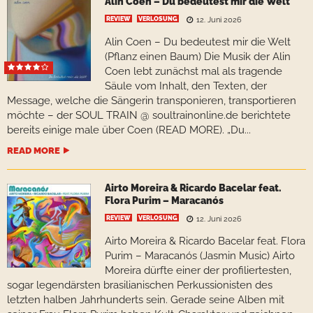
Alin Coen – Du bedeutest mir die Welt
REVIEW
VERLOSUNG
12. Juni 2026
Alin Coen – Du bedeutest mir die Welt
(Pflanz einen Baum) Die Musik der Alin
Coen lebt zunächst mal als tragende
Säule vom Inhalt, den Texten, der
Message, welche die Sängerin transponieren, transportieren
möchte – der SOUL TRAIN @ soultrainonline.de berichtete
bereits einige male über Coen (READ MORE). „Du...
READ MORE
Airto Moreira & Ricardo Bacelar feat.
Flora Purim – Maracanós
REVIEW
VERLOSUNG
12. Juni 2026
Airto Moreira & Ricardo Bacelar feat. Flora
Purim – Maracanós (Jasmin Music) Airto
Moreira dürfte einer der profiliertesten,
sogar legendärsten brasilianischen Perkussionisten des
letzten halben Jahrhunderts sein. Gerade seine Alben mit