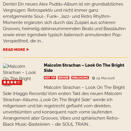
Dente) Ein neues Alex Puddu-Album ist ein grundsätzliches
Vergnügen: Retrospektiv und nicht immer ganz
ernstgemeinte Soul-, Funk-, Jazz- und Retro Rhythm-
Momente ergänzen sich durch das Zuspiel aus schieren
Grooves, heimelig dahinwummernden Beats und Bassläufen
sowie einer irgendwie typisch italienisch anmutenden Pop-
Verspieltheit, die in...
READ MORE
Malcolm Strachan – Look On The Bright
Side
HOT TIP
REVIEW
VERLOSUNG
29. Mai 2026
Malcolm Strachan – Look On The Bright
Side (Haggis Records) Vom ersten Takt des neuen Malcolm
Strachan-Albums „Look On The Bright Side“ werde ich
mitgerissen und bin regelrecht geflasht vom direkten,
unverblümten und konsequent nach vorne laufenden
Arrangement aller Grooves, Vibes und sphärischen Retro-
Black Music-Basteleien – die SOUL TRAIN...