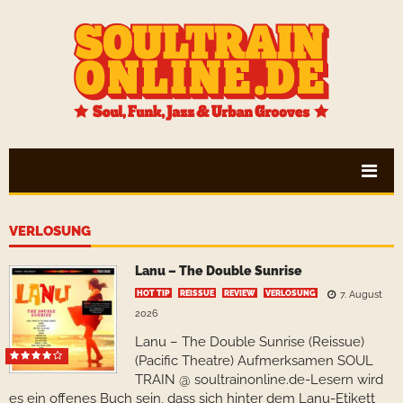
VERLOSUNG
Lanu – The Double Sunrise
HOT TIP
REISSUE
REVIEW
VERLOSUNG
7. August
2026
Lanu – The Double Sunrise (Reissue)
(Pacific Theatre) Aufmerksamen SOUL
TRAIN @ soultrainonline.de-Lesern wird
es ein offenes Buch sein, dass sich hinter dem Lanu-Etikett