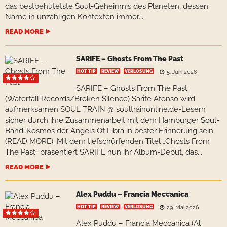
das bestbehütetste Soul-Geheimnis des Planeten, dessen
Name in unzähligen Kontexten immer...
READ MORE
SARIFE – Ghosts From The Past
HOT TIP
REVIEW
VERLOSUNG
5. Juni 2026
SARIFE – Ghosts From The Past
(Waterfall Records/Broken Silence) Sarife Afonso wird
aufmerksamen SOUL TRAIN @ soultrainonline.de-Lesern
sicher durch ihre Zusammenarbeit mit dem Hamburger Soul-
Band-Kosmos der Angels Of Libra in bester Erinnerung sein
(READ MORE). Mit dem tiefschürfenden Titel „Ghosts From
The Past“ präsentiert SARIFE nun ihr Album-Debüt, das...
READ MORE
Alex Puddu – Francia Meccanica
HOT TIP
REVIEW
VERLOSUNG
29. Mai 2026
Alex Puddu – Francia Meccanica (Al