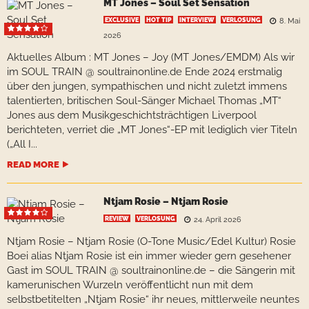
MT Jones – Soul Set Sensation
EXCLUSIVE
HOT TIP
INTERVIEW
VERLOSUNG
8. Mai
2026
Aktuelles Album : MT Jones – Joy (MT Jones/EMDM) Als wir
im SOUL TRAIN @ soultrainonline.de Ende 2024 erstmalig
über den jungen, sympathischen und nicht zuletzt immens
talentierten, britischen Soul-Sänger Michael Thomas „MT“
Jones aus dem Musikgeschichtsträchtigen Liverpool
berichteten, verriet die „MT Jones“-EP mit lediglich vier Titeln
(„All I...
READ MORE
Ntjam Rosie – Ntjam Rosie
REVIEW
VERLOSUNG
24. April 2026
Ntjam Rosie – Ntjam Rosie (O-Tone Music/Edel Kultur) Rosie
Boei alias Ntjam Rosie ist ein immer wieder gern gesehener
Gast im SOUL TRAIN @ soultrainonline.de – die Sängerin mit
kamerunischen Wurzeln veröffentlicht nun mit dem
selbstbetitelten „Ntjam Rosie“ ihr neues, mittlerweile neuntes