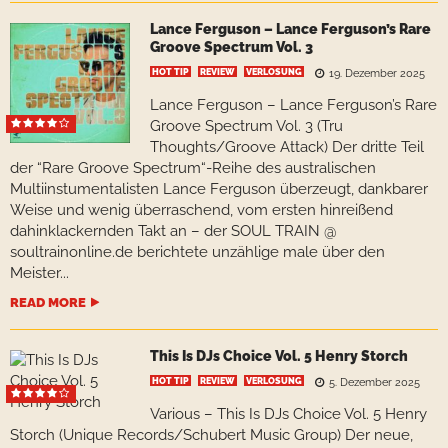
Lance Ferguson – Lance Ferguson’s Rare
Groove Spectrum Vol. 3
HOT TIP
REVIEW
VERLOSUNG
19. Dezember 2025
Lance Ferguson – Lance Ferguson’s Rare
Groove Spectrum Vol. 3 (Tru
Thoughts/Groove Attack) Der dritte Teil
der “Rare Groove Spectrum“-Reihe des australischen
Multiinstumentalisten Lance Ferguson überzeugt, dankbarer
Weise und wenig überraschend, vom ersten hinreißend
dahinklackernden Takt an – der SOUL TRAIN @
soultrainonline.de berichtete unzählige male über den
Meister...
READ MORE
This Is DJs Choice Vol. 5 Henry Storch
HOT TIP
REVIEW
VERLOSUNG
5. Dezember 2025
Various – This Is DJs Choice Vol. 5 Henry
Storch (Unique Records/Schubert Music Group) Der neue,