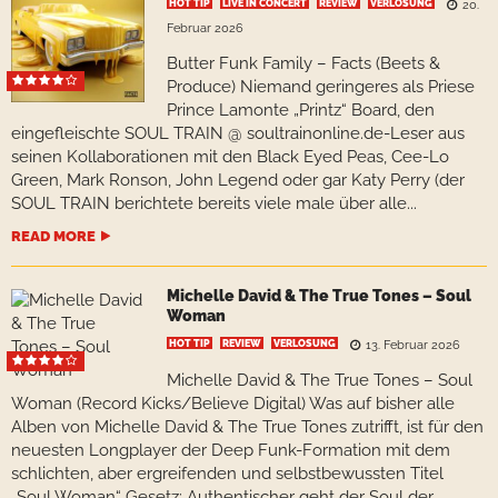
HOT TIP
LIVE IN CONCERT
REVIEW
VERLOSUNG
20.
Februar 2026
Butter Funk Family – Facts (Beets &
Produce) Niemand geringeres als Priese
Prince Lamonte „Printz“ Board, den
eingefleischte SOUL TRAIN @ soultrainonline.de-Leser aus
seinen Kollaborationen mit den Black Eyed Peas, Cee-Lo
Green, Mark Ronson, John Legend oder gar Katy Perry (der
SOUL TRAIN berichtete bereits viele male über alle...
READ MORE
Michelle David & The True Tones – Soul
Woman
HOT TIP
REVIEW
VERLOSUNG
13. Februar 2026
Michelle David & The True Tones – Soul
Woman (Record Kicks/Believe Digital) Was auf bisher alle
Alben von Michelle David & The True Tones zutrifft, ist für den
neuesten Longplayer der Deep Funk-Formation mit dem
schlichten, aber ergreifenden und selbstbewussten Titel
„Soul Woman“ Gesetz: Authentischer geht der Soul der...