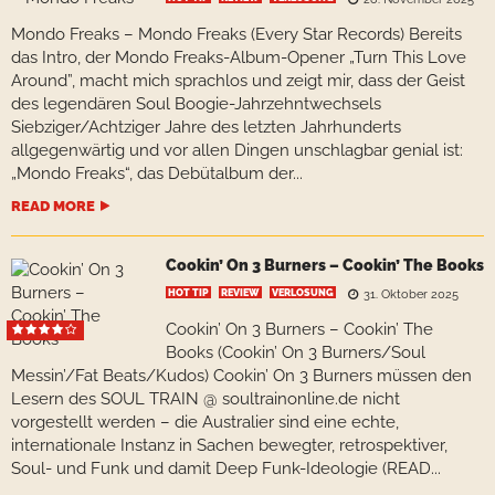
Mondo Freaks – Mondo Freaks (Every Star Records) Bereits
das Intro, der Mondo Freaks-Album-Opener „Turn This Love
Around”, macht mich sprachlos und zeigt mir, dass der Geist
des legendären Soul Boogie-Jahrzehntwechsels
Siebziger/Achtziger Jahre des letzten Jahrhunderts
allgegenwärtig und vor allen Dingen unschlagbar genial ist:
„Mondo Freaks“, das Debütalbum der...
READ MORE
Cookin’ On 3 Burners – Cookin’ The Books
HOT TIP
REVIEW
VERLOSUNG
31. Oktober 2025
Cookin’ On 3 Burners – Cookin’ The
Books (Cookin’ On 3 Burners/Soul
Messin’/Fat Beats/Kudos) Cookin’ On 3 Burners müssen den
Lesern des SOUL TRAIN @ soultrainonline.de nicht
vorgestellt werden – die Australier sind eine echte,
internationale Instanz in Sachen bewegter, retrospektiver,
Soul- und Funk und damit Deep Funk-Ideologie (READ...