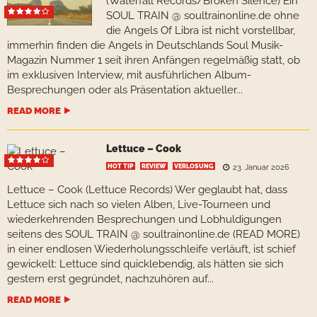
(Waterfall Records/Broken Silence) Ein
SOUL TRAIN @ soultrainonline.de ohne
die Angels Of Libra ist nicht vorstellbar,
immerhin finden die Angels in Deutschlands Soul Musik-
Magazin Nummer 1 seit ihren Anfängen regelmäßig statt, ob
im exklusiven Interview, mit ausführlichen Album-
Besprechungen oder als Präsentation aktueller...
READ MORE
Lettuce – Cook
HOT TIP
REVIEW
VERLOSUNG
23. Januar 2026
Lettuce – Cook (Lettuce Records) Wer geglaubt hat, dass
Lettuce sich nach so vielen Alben, Live-Tourneen und
wiederkehrenden Besprechungen und Lobhuldigungen
seitens des SOUL TRAIN @ soultrainonline.de (READ MORE)
in einer endlosen Wiederholungsschleife verläuft, ist schief
gewickelt: Lettuce sind quicklebendig, als hätten sie sich
gestern erst gegründet, nachzuhören auf...
READ MORE