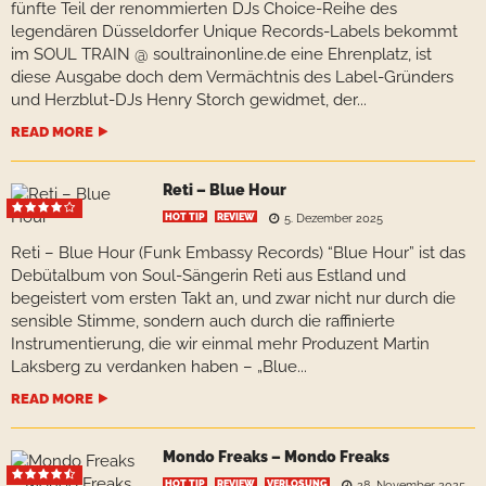
fünfte Teil der renommierten DJs Choice-Reihe des
legendären Düsseldorfer Unique Records-Labels bekommt
im SOUL TRAIN @ soultrainonline.de eine Ehrenplatz, ist
diese Ausgabe doch dem Vermächtnis des Label-Gründers
und Herzblut-DJs Henry Storch gewidmet, der...
READ MORE
Reti – Blue Hour
HOT TIP
REVIEW
5. Dezember 2025
Reti – Blue Hour (Funk Embassy Records) “Blue Hour” ist das
Debütalbum von Soul-Sängerin Reti aus Estland und
begeistert vom ersten Takt an, und zwar nicht nur durch die
sensible Stimme, sondern auch durch die raffinierte
Instrumentierung, die wir einmal mehr Produzent Martin
Laksberg zu verdanken haben – „Blue...
READ MORE
Mondo Freaks – Mondo Freaks
HOT TIP
REVIEW
VERLOSUNG
28. November 2025