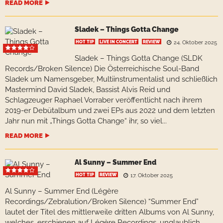
READ MORE
Sladek – Things Gotta Change
HOT TIP
LIVE IN CONCERT
REVIEW
24. Oktober 2025
Sladek – Things Gotta Change (SLDK
Records/Broken Silence) Die Österreichische Soul-Band
Sladek um Namensgeber, Multiinstrumentalist und schließlich
Mastermind David Sladek, Bassist Alvis Reid und
Schlagzeuger Raphael Vorraber veröffentlicht nach ihrem
2019-er Debütalbum und zwei EPs aus 2022 und dem letzten
Jahr nun mit „Things Gotta Change“ ihr, so viel...
READ MORE
Al Sunny – Summer End
HOT TIP
REVIEW
17. Oktober 2025
Al Sunny – Summer End (Légère
Recordings/Zebralution/Broken Silence) “Summer End”
lautet der Titel des mittlerweile dritten Albums von Al Sunny,
welches, erschienen auf Légère Recordings, unglaublich