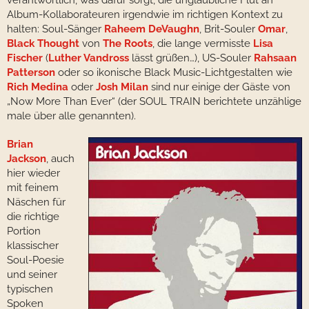
verantwortlich, was dafür sorgt, die unglaubliche Flut an
Album-Kollaborateuren irgendwie im richtigen Kontext zu
halten: Soul-Sänger
Raheem DeVaughn
, Brit-Souler
Omar
,
Black Thought
von
The Roots
, die lange vermisste
Lisa
Fischer
(
Luther Vandross
lässt grüßen…), US-Souler
Rahsaan
Patterson
oder so ikonische Black Music-Lichtgestalten wie
Rich Medina
oder
Josh Milan
sind nur einige der Gäste von
„Now More Than Ever“ (der SOUL TRAIN berichtete unzählige
male über alle genannten).
Brian
Jackson
, auch
hier wieder
mit feinem
Näschen für
die richtige
Portion
klassischer
Soul-Poesie
und seiner
typischen
Spoken