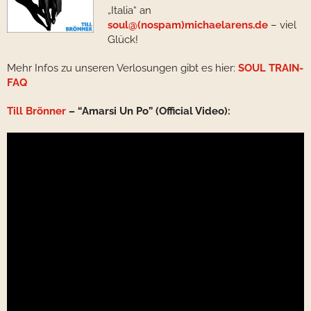
„Italia“ an
soul@(nospam)michaelarens.de
– viel
Glück!
Mehr Infos zu unseren Verlosungen gibt es hier:
SOUL TRAIN-
FAQ
Till Brönner
– “Amarsi Un Po” (Official Video):