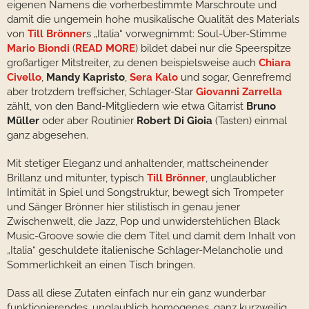
eigenen Namens die vorherbestimmte Marschroute und
damit die ungemein hohe musikalische Qualität des Materials
von
Till Brönner
s „Italia“ vorwegnimmt: Soul-Über-Stimme
Mario Biondi
(
READ MORE
) bildet dabei nur die Speerspitze
großartiger Mitstreiter, zu denen beispielsweise auch
Chiara
Civello
,
Mandy Kapristo
,
Sera Kalo
und sogar, Genrefremd
aber trotzdem treffsicher, Schlager-Star
Giovanni Zarrella
zählt, von den Band-Mitgliedern wie etwa Gitarrist
Bruno
Müller
oder aber Routinier
Robert Di Gioia
(Tasten) einmal
ganz abgesehen.
Mit stetiger Eleganz und anhaltender, mattscheinender
Brillanz und mitunter, typisch
Till Brönner
, unglaublicher
Intimität in Spiel und Songstruktur, bewegt sich Trompeter
und Sänger Brönner hier stilistisch in genau jener
Zwischenwelt, die Jazz, Pop und unwiderstehlichen Black
Music-Groove sowie die dem Titel und damit dem Inhalt von
„Italia“ geschuldete italienische Schlager-Melancholie und
Sommerlichkeit an einen Tisch bringen.
Dass all diese Zutaten einfach nur ein ganz wunderbar
funktionierendes, unglaublich homogenes, ganz kurzweilig