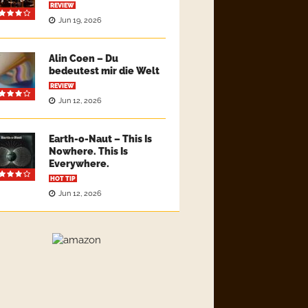
REVIEW
Jun 19, 2026
Alin Coen – Du
bedeutest mir die Welt
REVIEW
Jun 12, 2026
Earth-o-Naut – This Is
Nowhere. This Is
Everywhere.
HOT TIP
Jun 12, 2026