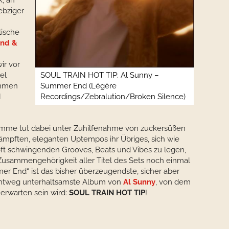
k, an
ebziger
lische
ind &
ir vor
el
SOUL TRAIN HOT TIP: Al Sunny –
ommen
Summer End (Légère
N
Recordings/Zebralution/Broken Silence)
timme tut dabei unter Zuhilfenahme von zuckersüßen
mpften, eleganten Uptempos ihr Übriges, sich wie
soft schwingenden Grooves, Beats und Vibes zu legen,
Zusammengehörigkeit aller Titel des Sets noch einmal
er End“ ist das bisher überzeugendste, sicher aber
ichtweg unterhaltsamste Album von
Al Sunny
, von dem
 erwarten sein wird:
SOUL TRAIN HOT TIP
!