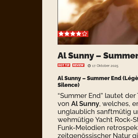
Al Sunny – Summer
HOT TIP
REVIEW
17. Oktober 2025
Al Sunny – Summer End (Lég
Silence)
“Summer End” lautet der T
von
Al Sunny
, welches, 
unglaublich sanftmütig un
wehmütige Yacht Rock-Str
Funk-Melodien retrospek
zeitgenössischer Natur g