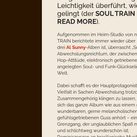
Leichtigkeit überführt, w
gelingt (der
SOUL TRAIN @
READ MORE
).
Aufgenommen im Heim-Studio von n
TRAIN berichtete immer wieder über 
drei
Al Sunny
-Alben ist, überrascht
Abwechslungsreichtum, der zwische
Hop-Attitüde, elektronisch getrieben
angelegten Soul- und Funk-Glückselig
Welt.
Dabei schafft es der Hauptprotagonist
Vielfalt in Sachen Abwechslung trot
Zusammengehörig klingen zu lassen,
sich das ganze Album wie aus einem
wunderbaren, gerne melancholischen
gefühlsgetriebenen Guss anhört – ei
Grenzgang, der unglaublichen Spaß 
und schlichtweg wunderschön ist;