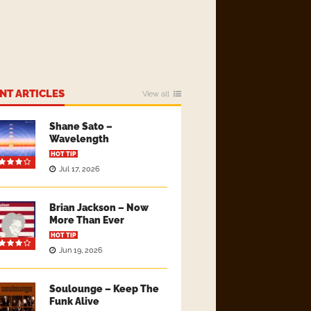
NT ARTICLES
View all
Shane Sato –
Wavelength
HOT TIP
Jul 17, 2026
Brian Jackson – Now
More Than Ever
HOT TIP
Jun 19, 2026
Soulounge – Keep The
Funk Alive