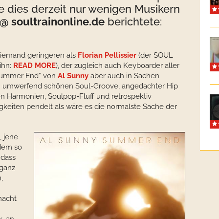
ie dies derzeit nur wenigen Musikern
 soultrainonline.de
berichtete:
iemand geringeren als
Florian Pellissier
(der SOUL
ihn:
READ MORE
), der zugleich auch Keyboarder aller
 „Summer End“ von
Al Sunny
aber auch in Sachen
n umwerfend schönen Soul-Groove, angedachter Hip
en Harmonien, Soulpop-Fluff und retrospektiv
keiten pendelt als wäre es die normalste Sache der
, jene
zdem so
 dass
 ganz
,
n
macht