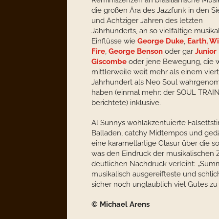
Reminiszenzen an brasilianische Musi
die großen Ära des Jazzfunk in den Si
und Achtziger Jahren des letzten
Jahrhunderts, an so vielfältige musika
Einflüsse wie
George Duke
,
Earth, W
Fire
,
George Benson
oder gar
Junior
Giscombe
oder jene Bewegung, die w
mittlerweile weit mehr als einem viert
Jahrhundert als Neo Soul wahrgen
haben (einmal mehr: der SOUL TRAI
berichtete) inklusive.
Al Sunnys wohlakzentuierte Falsetts
Balladen, catchy Midtempos und gedä
eine karamellartige Glasur über die 
was den Eindruck der musikalischen 
deutlichen Nachdruck verleiht: „Summ
musikalisch ausgereifteste und schl
sicher noch unglaublich viel Gutes zu
© Michael Arens