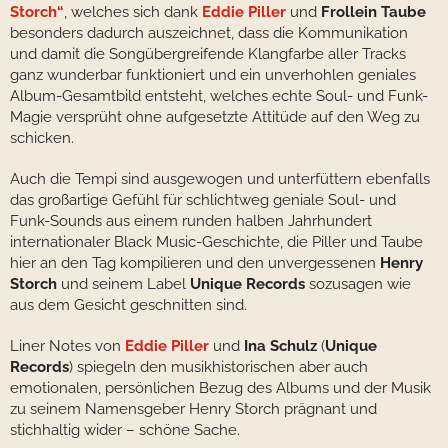
Storch“
, welches sich dank
Eddie Piller
und
Frollein Taube
besonders dadurch auszeichnet, dass die Kommunikation
und damit die Songübergreifende Klangfarbe aller Tracks
ganz wunderbar funktioniert und ein unverhohlen geniales
Album-Gesamtbild entsteht, welches echte Soul- und Funk-
Magie versprüht ohne aufgesetzte Attitüde auf den Weg zu
schicken.
Auch die Tempi sind ausgewogen und unterfüttern ebenfalls
das großartige Gefühl für schlichtweg geniale Soul- und
Funk-Sounds aus einem runden halben Jahrhundert
internationaler Black Music-Geschichte, die Piller und Taube
hier an den Tag kompilieren und den unvergessenen
Henry
Storch
und seinem Label
Unique Records
sozusagen wie
aus dem Gesicht geschnitten sind.
Liner Notes von
Eddie Piller
und
Ina Schulz
(
Unique
Records
) spiegeln den musikhistorischen aber auch
emotionalen, persönlichen Bezug des Albums und der Musik
zu seinem Namensgeber Henry Storch prägnant und
stichhaltig wider – schöne Sache.