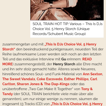
SOUL TRAIN HOT TIP: Various – This Is DJs
Choice Vol. 5 Henry Storch (Unique
Records/Schubert Music Group)
zusammengetan und mit
„This Is DJs Choice Vol. 5 Henry
Storch“
den beeindruckend punktgenauen, neuesten Teil der
Reihe (aufmerksame Leser werden sich noch an den letzten
Teil und das exklusive Interview mit
Gu
erinnern:
READ
MORE
) zusammengestellt, der
Henry Storch
alle Ehre macht
und ihn sehr stolz gemacht hätte: Älteres sowie Neueres,
hinreißend schönes Soul- und Funk-Material von
Ann Sexton
,
The Sweet Vandals
,
Coke Escovedo
,
Esther Phillips
,
Carl
Carlton
,
Sharon Jones & The Dap-Kings
oder das
unübertroffene „Two Can Make It Together“ von
Tony &
Tandy
(der SOUL TRAIN berichtete viele male über alle
genannten), um nur einige wenige zu nennen, säumen die
insgesamt 13 Tracks (CD) von
„This Is DJs Choice Vol. 5 Henry