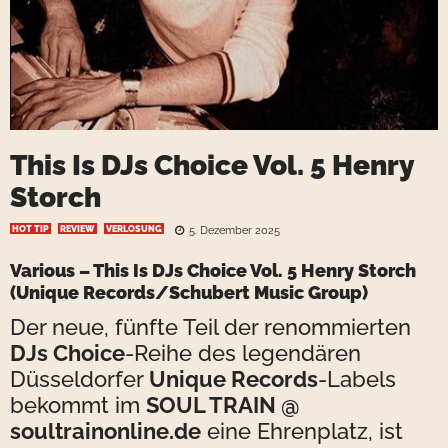
This Is DJs Choice Vol. 5 Henry
Storch
HOT TIP
REVIEW
VERLOSUNG
5. Dezember 2025
Various –
This Is DJs Choice Vol. 5
Henry Storch
(Unique Records/Schubert Music Group)
Der neue, fünfte Teil der renommierten
DJs Choice
-Reihe des legendären
Düsseldorfer
Unique Records
-Labels
bekommt im
SOUL TRAIN @
soultrainonline.de
eine Ehrenplatz, ist