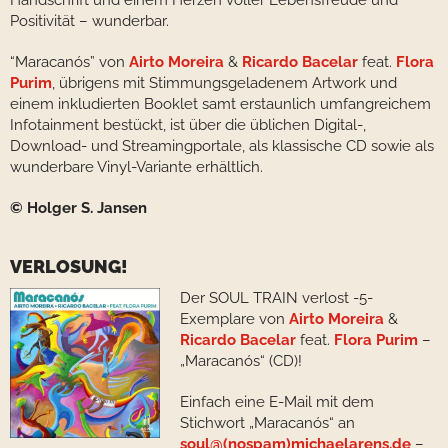
Handschrift und einem Herzen voller Lebensfreude und
Positivität – wunderbar.
“Maracanós” von
Airto Moreira
&
Ricardo Bacelar
feat.
Flora
Purim
, übrigens mit Stimmungsgeladenem Artwork und
einem inkludierten Booklet samt erstaunlich umfangreichem
Infotainment bestückt, ist über die üblichen Digital-,
Download- und Streamingportale, als klassische CD sowie als
wunderbare Vinyl-Variante erhältlich.
© Holger S. Jansen
VERLOSUNG!
Der SOUL TRAIN verlost -5-
Exemplare von
Airto Moreira
&
Ricardo Bacelar
feat.
Flora Purim
–
„Maracanós“ (CD)!
Einfach eine E-Mail mit dem
Stichwort „Maracanós“ an
soul@(nospam)michaelarens.de
–