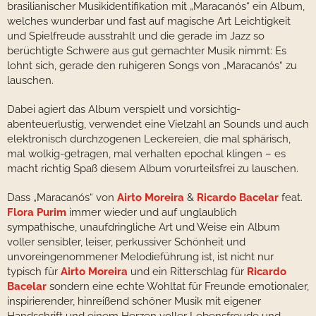
brasilianischer Musikidentifikation mit „Maracanós“ ein Album,
welches wunderbar und fast auf magische Art Leichtigkeit
und Spielfreude ausstrahlt und die gerade im Jazz so
berüchtigte Schwere aus gut gemachter Musik nimmt: Es
lohnt sich, gerade den ruhigeren Songs von „Maracanós“ zu
lauschen.
Dabei agiert das Album verspielt und vorsichtig-
abenteuerlustig, verwendet eine Vielzahl an Sounds und auch
elektronisch durchzogenen Leckereien, die mal sphärisch,
mal wolkig-getragen, mal verhalten epochal klingen – es
macht richtig Spaß diesem Album vorurteilsfrei zu lauschen.
Dass „Maracanós“ von
Airto Moreira
&
Ricardo Bacelar
feat.
Flora Purim
immer wieder und auf unglaublich
sympathische, unaufdringliche Art und Weise ein Album
voller sensibler, leiser, perkussiver Schönheit und
unvoreingenommener Melodieführung ist, ist nicht nur
typisch für
Airto Moreira
und ein Ritterschlag für
Ricardo
Bacelar
sondern eine echte Wohltat für Freunde emotionaler,
inspirierender, hinreißend schöner Musik mit eigener