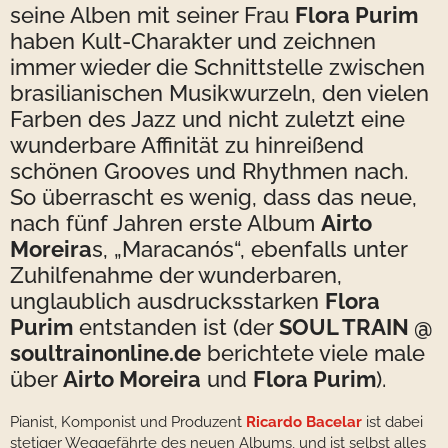
seine Alben mit seiner Frau
Flora Purim
haben Kult-Charakter und zeichnen
immer wieder die Schnittstelle zwischen
brasilianischen Musikwurzeln, den vielen
Farben des Jazz und nicht zuletzt eine
wunderbare Affinität zu hinreißend
schönen Grooves und Rhythmen nach.
So überrascht es wenig, dass das neue,
nach fünf Jahren erste Album
Airto
Moreira
s, „Maracanós“, ebenfalls unter
Zuhilfenahme der wunderbaren,
unglaublich ausdrucksstarken
Flora
Purim
entstanden ist (der
SOUL TRAIN @
soultrainonline.de
berichtete viele male
über
Airto Moreira
und
Flora Purim
).
Pianist, Komponist und Produzent
Ricardo Bacelar
ist dabei
stetiger Weggefährte des neuen Albums, und ist selbst alles