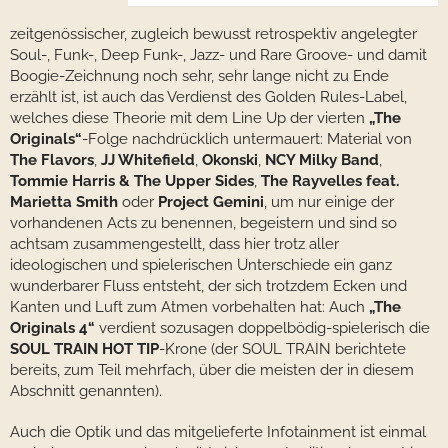
zeitgenössischer, zugleich bewusst retrospektiv angelegter
Soul-, Funk-, Deep Funk-, Jazz- und Rare Groove- und damit
Boogie-Zeichnung noch sehr, sehr lange nicht zu Ende
erzählt ist, ist auch das Verdienst des Golden Rules-Label,
welches diese Theorie mit dem Line Up der vierten
„The
Originals“
-Folge nachdrücklich untermauert: Material von
The Flavors
,
JJ Whitefield
,
Okonski
,
NCY Milky Band
,
Tommie Harris & The Upper Sides
,
The Rayvelles feat.
Marietta Smith
oder
Project Gemini
, um nur einige der
vorhandenen Acts zu benennen, begeistern und sind so
achtsam zusammengestellt, dass hier trotz aller
ideologischen und spielerischen Unterschiede ein ganz
wunderbarer Fluss entsteht, der sich trotzdem Ecken und
Kanten und Luft zum Atmen vorbehalten hat: Auch
„The
Originals 4“
verdient sozusagen doppelbödig-spielerisch die
SOUL TRAIN HOT TIP
-Krone (der SOUL TRAIN berichtete
bereits, zum Teil mehrfach, über die meisten der in diesem
Abschnitt genannten).
Auch die Optik und das mitgelieferte Infotainment ist einmal