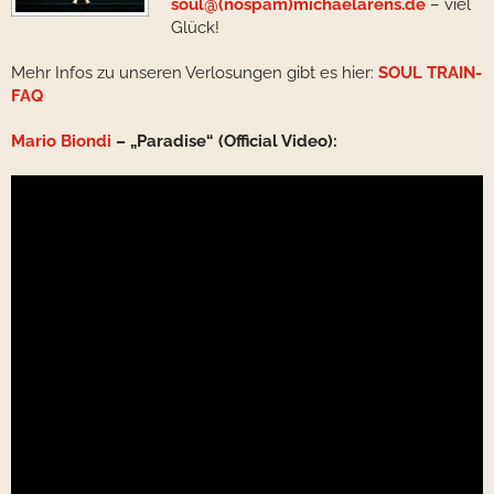
soul@(nospam)michaelarens.de
– viel
Glück!
Mehr Infos zu unseren Verlosungen gibt es hier:
SOUL TRAIN-
FAQ
Mario Biondi
– „Paradise“ (Official Video):