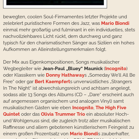
bewegten, coolen Soul-Firmamentes letzter Projekte und
zelebriert puristischere Formen des Jazz, was
Mario Biondi
einmal mehr großartig und fulminant in ein individuelles, stets
nachvollziehbares Licht rückt, dem durchweg und ganz
typisch für den charismatischen Sänger aus Sizilien ein hohes
Aufkommen an Alleinstellungsmerkmalen folgt.
Der Mix aus Eigenkompositionen, Songs musikalischer
Wegbegleiter wie
Jean-Paul „Bluey“ Maunick
(
Incognito
)
oder Klassikern wie
Donny Hathaway
s „Someday We’ll All Be
Free“ oder gar
Bert Kaempfert
s unverwüstliches „Strangers
In The Night“ ist abwechslungsreich und achtsam angelegt,
sodass alle 13 Songs des Albums (CD – „Dare“ erscheint auch
auf angemessen organischem und analogen Vinyl) samt
musikalischen Gästen wie eben
Incognito
,
The High Five
Quintet
oder das
Olivia Trummer Trio
ein absoluter Hoch-
und Wohlgenuss sind, die zugleich trotz aller musikalischen
Raffinesse und allem gebotenen künstlerischem Feingeist zu
einem großen Prozentsatz von
Mario Biondi
s zauberhafter,