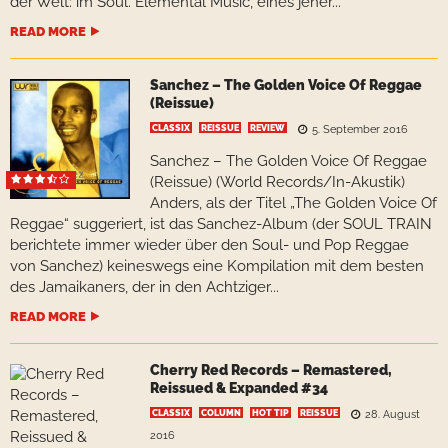
der Welt: im Soul. Elemental Music, eines jener...
READ MORE
Sanchez – The Golden Voice Of Reggae
(Reissue)
CLASSIX
REISSUE
REVIEW
5. September 2016
Sanchez – The Golden Voice Of Reggae
(Reissue) (World Records/In-Akustik)
Anders, als der Titel „The Golden Voice Of
Reggae“ suggeriert, ist das Sanchez-Album (der SOUL TRAIN
berichtete immer wieder über den Soul- und Pop Reggae
von Sanchez) keineswegs eine Kompilation mit dem besten
des Jamaikaners, der in den Achtziger...
READ MORE
Cherry Red Records – Remastered,
Reissued & Expanded #34
CLASSIX
COLUMN
HOT TIP
REISSUE
28. August
2016