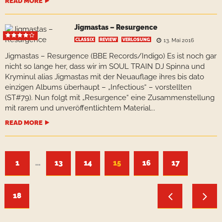
READ MORE
Jigmastas – Resurgence
CLASSIX
REVIEW
VERLOSUNG
13. Mai 2016
Jigmastas – Resurgence (BBE Records/Indigo) Es ist noch gar
nicht so lange her, dass wir im SOUL TRAIN DJ Spinna und
Kryminul alias Jigmastas mit der Neuauflage ihres bis dato
einzigen Albums überhaupt – „Infectious“ – vorstellten
(ST#79). Nun folgt mit „Resurgence“ eine Zusammenstellung
mit rarem und unveröffentlichtem Material...
READ MORE
1
…
13
14
15
16
17
18