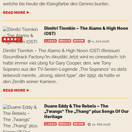
welche bis heute die Klangfarbe des Genres bunter...
READ MORE
Dimitri Tiomkin – The Alamo & High Noon
(OST)
CLASSIX
REISSUE
REVIEW
4. Juni 2016
Dimitri Tiomkin – The Alamo & High Noon (OST) (Reissue)
(Soundtrack Factory/In-Akustik) Jetzt wird es cineastisch: Ich
hatte immer viel übrig für Gary Cooper, den, wie Tony
Soprano aus der TV-Serien-Legende „The Sopranos“ es stets
liebevoll nannte, „strong, silent type“, der 1952, da hatte er
den Zenith seiner Karriere...
READ MORE
Duane Eddy & The Rebels – The
„Twangs“ The „Thang“ plus Songs Of Our
Heritage
CLASSIX
REISSUE
REVIEW
22. Mai 2016