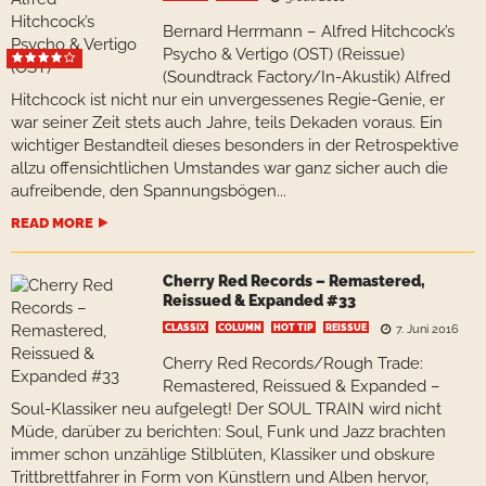
Bernard Herrmann – Alfred Hitchcock’s
Psycho & Vertigo (OST) (Reissue)
(Soundtrack Factory/In-Akustik) Alfred
Hitchcock ist nicht nur ein unvergessenes Regie-Genie, er
war seiner Zeit stets auch Jahre, teils Dekaden voraus. Ein
wichtiger Bestandteil dieses besonders in der Retrospektive
allzu offensichtlichen Umstandes war ganz sicher auch die
aufreibende, den Spannungsbögen...
READ MORE
Cherry Red Records – Remastered,
Reissued & Expanded #33
CLASSIX
COLUMN
HOT TIP
REISSUE
7. Juni 2016
Cherry Red Records/Rough Trade:
Remastered, Reissued & Expanded –
Soul-Klassiker neu aufgelegt! Der SOUL TRAIN wird nicht
Müde, darüber zu berichten: Soul, Funk und Jazz brachten
immer schon unzählige Stilblüten, Klassiker und obskure
Trittbrettfahrer in Form von Künstlern und Alben hervor,