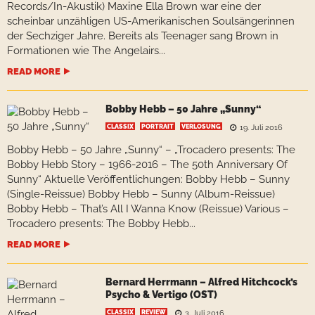
Records/In-Akustik) Maxine Ella Brown war eine der
scheinbar unzähligen US-Amerikanischen Soulsängerinnen
der Sechziger Jahre. Bereits als Teenager sang Brown in
Formationen wie The Angelairs...
READ MORE
Bobby Hebb – 50 Jahre „Sunny“
CLASSIX
PORTRAIT
VERLOSUNG
19. Juli 2016
Bobby Hebb – 50 Jahre „Sunny“ – „Trocadero presents: The
Bobby Hebb Story – 1966-2016 – The 50th Anniversary Of
Sunny“ Aktuelle Veröffentlichungen: Bobby Hebb – Sunny
(Single-Reissue) Bobby Hebb – Sunny (Album-Reissue)
Bobby Hebb – That’s All I Wanna Know (Reissue) Various –
Trocadero presents: The Bobby Hebb...
READ MORE
Bernard Herrmann – Alfred Hitchcock’s
Psycho & Vertigo (OST)
CLASSIX
REVIEW
3. Juli 2016