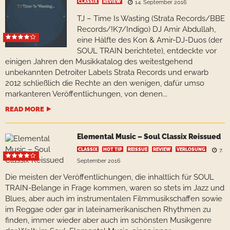
CLASSIX
REVIEW
14. September 2016
TJ – Time Is Wasting (Strata Records/BBE
Records/!K7/Indigo) DJ Amir Abdullah,
eine Hälfte des Kon & Amir-DJ-Duos (der
SOUL TRAIN berichtete), entdeckte vor
einigen Jahren den Musikkatalog des weitestgehend
unbekannten Detroiter Labels Strata Records und erwarb
2012 schließlich die Rechte an den wenigen, dafür umso
markanteren Veröffentlichungen, von denen...
READ MORE
Elemental Music – Soul Classix Reissued
CLASSIX
HOT TIP
REISSUE
REVIEW
VERLOSUNG
7.
September 2016
Die meisten der Veröffentlichungen, die inhaltlich für SOUL
TRAIN-Belange in Frage kommen, waren so stets im Jazz und
Blues, aber auch im instrumentalen Filmmusikschaffen sowie
im Reggae oder gar in lateinamerikanischen Rhythmen zu
finden, immer wieder aber auch im schönsten Musikgenre