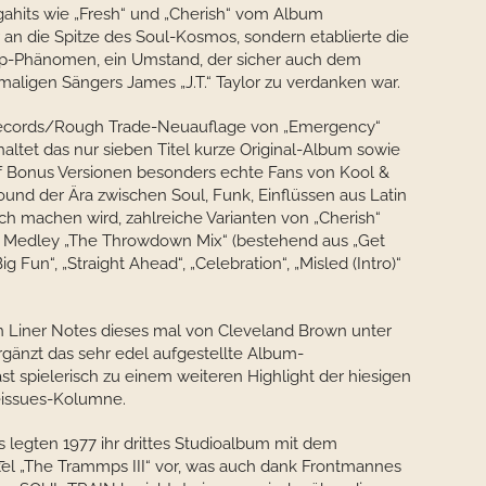
gahits wie „Fresh“ und „Cherish“ vom Album
r an die Spitze des Soul-Kosmos, sondern etablierte die
op-Phänomen, ein Umstand, der sicher auch dem
aligen Sängers James „J.T.“ Taylor zu verdanken war.
Records/Rough Trade-Neuauflage von „Emergency“
altet das nur sieben Titel kurze Original-Album sowie
f Bonus Versionen besonders echte Fans von Kool &
nd der Ära zwischen Soul, Funk, Einflüssen aus Latin
ch machen wird, zahlreiche Varianten von „Cherish“
 Medley „The Throwdown Mix“ (bestehend aus „Get
Big Fun“, „Straight Ahead“, „Celebration“, „Misled (Intro)“
den Liner Notes dieses mal von Cleveland Brown unter
rgänzt das sehr edel aufgestellte Album-
 spielerisch zu einem weiteren Highlight der hiesigen
issues-Kolumne.
legten 1977 ihr drittes Studioalbum mit dem
itel „The Trammps III“ vor, was auch dank Frontmannes