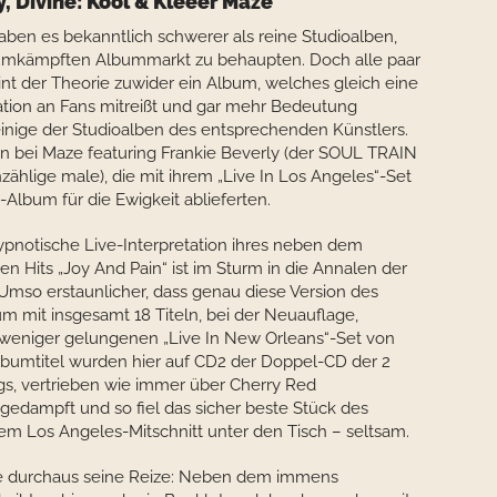
y, Divine: Kool & Kleeer Maze
aben es bekanntlich schwerer als reine Studioalben,
 umkämpften Albummarkt zu behaupten. Doch alle paar
int der Theorie zuwider ein Album, welches gleich eine
tion an Fans mitreißt und gar mehr Bedeutung
einige der Studioalben des entsprechenden Künstlers.
 bei Maze featuring Frankie Beverly (der SOUL TRAIN
zählige male), die mit ihrem „Live In Los Angeles“-Set
-Album für die Ewigkeit ablieferten.
hypnotische Live-Interpretation ihres neben dem
en Hits „Joy And Pain“ ist im Sturm in die Annalen der
Umso erstaunlicher, dass genau diese Version des
 mit insgesamt 18 Titeln, bei der Neuauflage,
weniger gelungenen „Live In New Orleans“-Set von
-Albumtitel wurden hier auf CD2 der Doppel-CD der 2
gs, vertrieben wie immer über Cherry Red
ngedampft und so fiel das sicher beste Stück des
dem Los Angeles-Mitschnitt unter den Tisch – seltsam.
e durchaus seine Reize: Neben dem immens