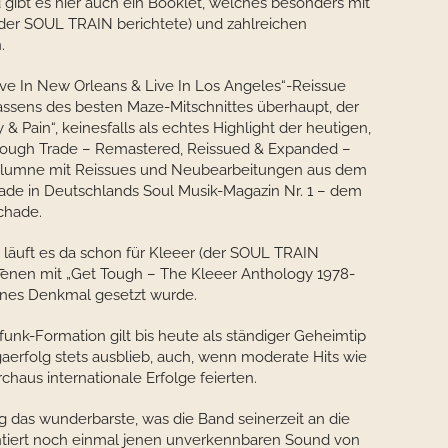
gibt es hier auch ein Booklet, welches besonders mit
(der SOUL TRAIN berichtete) und zahlreichen
.
Live In New Orleans & Live In Los Angeles“-Reissue
assens des besten Maze-Mitschnittes überhaupt, der
 & Pain“, keinesfalls als echtes Highlight der heutigen,
Rough Trade – Remastered, Reissued & Expanded –
 Kolumne mit Reissues und Neubearbeitungen aus dem
de in Deutschlands Soul Musik-Magazin Nr. 1 – dem
chade.
 läuft es da schon für Kleeer (der SOUL TRAIN
 denen mit „Get Tough – The Kleeer Anthology 1978-
eines Denkmal gesetzt wurde.
unk-Formation gilt bis heute als ständiger Geheimtip
aerfolg stets ausblieb, auch, wenn moderate Hits wie
aus internationale Erfolge feierten.
ng das wunderbarste, was die Band seinerzeit an die
ntiert noch einmal jenen unverkennbaren Sound von