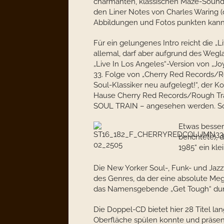
charmanten, klassischen Maze-Sound 
den Liner Notes von Charles Waring 
Abbildungen und Fotos punkten kann
Für ein gelungenes Intro reicht die „
allemal, darf aber aufgrund des Wegl
„Live In Los Angeles“-Version von „Joy
33. Folge von „Cherry Red Records/
Soul-Klassiker neu aufgelegt!“, der
Hause Cherry Red Records/Rough Tra
SOUL TRAIN – angesehen werden. S
Etwas besser
berichtete),
1985“ ein kl
Die New Yorker Soul-, Funk- und Jazzf
des Genres, da der eine absolute Meg
das Namensgebende „Get Tough“ durch
Die Doppel-CD bietet hier 28 Titel la
Oberfläche spülen konnte und präse