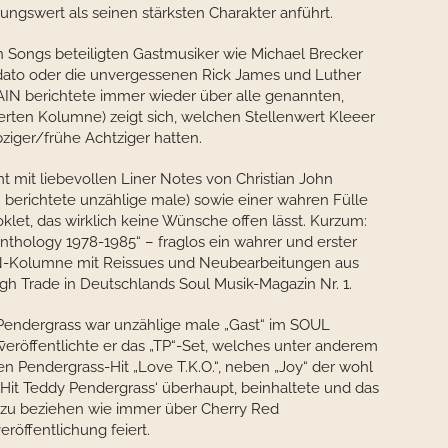
ngswert als seinen stärksten Charakter anführt.
en Songs beteiligten Gastmusiker wie Michael Brecker
ato oder die unvergessenen Rick James und Luther
IN berichtete immer wieder über alle genannten,
rten Kolumne) zeigt sich, welchen Stellenwert Kleeer
ziger/frühe Achtziger hatten.
mit liebevollen Liner Notes von Christian John
berichtete unzählige male) sowie einer wahren Fülle
klet, das wirklich keine Wünsche offen lässt. Kurzum:
nthology 1978-1985“ – fraglos ein wahrer und erster
-Kolumne mit Reissues und Neubearbeitungen aus
 Trade in Deutschlands Soul Musik-Magazin Nr. 1.
endergrass war unzählige male „Gast“ im SOUL
veröffentlichte er das „TP“-Set, welches unter anderem
en Pendergrass-Hit „Love T.K.O.“, neben „Joy“ der wohl
Hit Teddy Pendergrass‘ überhaupt, beinhaltete und das
(zu beziehen wie immer über Cherry Red
öffentlichung feiert.