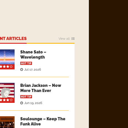
NT ARTICLES
View all
Shane Sato –
Wavelength
HOT TIP
Jul 17, 2026
Brian Jackson – Now
More Than Ever
HOT TIP
Jun 19, 2026
Soulounge – Keep The
Funk Alive