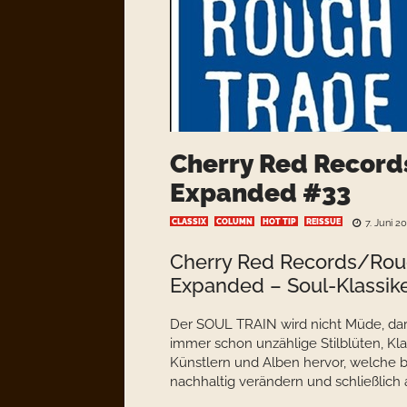
Cherry Red Record
Expanded #33
CLASSIX
COLUMN
HOT TIP
REISSUE
7. Juni 2
Cherry Red Records/Rou
Expanded – Soul-Klassike
Der SOUL TRAIN wird nicht Müde, darü
immer schon unzählige Stilblüten, Kla
Künstlern und Alben hervor, welche 
nachhaltig verändern und schließlic