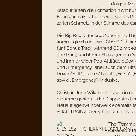
Erfolges. Me
katapultierten die Formation nicht nu
Band auch als schieres weltweites P
zarten Schmelz in der Stimme des dam
Die Big Break Records/Cherry Red 
kommt gleich mit zwei CDs: CD1 beinh
fünf Bonus Track während CD2 mit el
The Gang und ihrem Stilprägenden Sou
und immer wider Pop-Attitüde glückli
und „Emergency“ aber auch dem Hits
Down On It“, „Ladies‘ Night“, „Fresh“, „
sowie „Emergency“) inklusive.
Christian John Wikane liess sich in 
die Arme greifen – der Klappentext e
Neuauflagenwunderwerk ebenfalls fast
SOUL TRAIN/Cherry Red Records-Re
The Trammps 
schlichten T