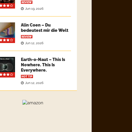
REVIEW
Jun 19, 2026
Alin Coen – Du
bedeutest mir die Welt
REVIEW
Jun 12, 2026
Earth-o-Naut – This Is
Nowhere. This Is
Everywhere.
HOT TIP
Jun 12, 2026