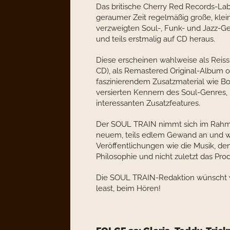
Das britische Cherry Red Records-Lab
geraumer Zeit regelmäßig große, kle
verzweigten Soul-, Funk- und Jazz-Ge
und teils erstmalig auf CD heraus.
Diese erscheinen wahlweise als Reiss
CD), als Remastered Original-Album o
faszinierendem Zusatzmaterial wie Bo
versierten Kennern des Soul-Genres, 
interessanten Zusatzfeatures.
Der SOUL TRAIN nimmt sich im Rahme
neuem, teils edlem Gewand an und wir
Veröffentlichungen wie die Musik, den
Philosophie und nicht zuletzt das Pro
Die SOUL TRAIN-Redaktion wünscht vi
least, beim Hören!