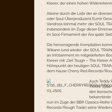
Kleeer, der einen hohen Widererkennu
Alleine durch die Liste der an divers
oder Soul-Überproduzent Eumir Deod
Vandross (einmal mehr: der SOUL TRA
insbesondere im Zuge dieser Ehrenwe
im Soul-Firmament der Ära späte Sieb
Die hervorragende Kompilation kommt 
Wikane (und wieder: der SOUL TRAIN 
an Infotainment im mitgelieferten Boo
Kleeer mit „Get Tough – The Kleeer A
Höhepunkt der heutigen SOUL TRAIN
dem Hause Cherry Red Records/Rough
Auch Teddy P
TRAIN. 1980 
den ikonisch
bekannteste 
nun im Zuge der BBR Classics-Reihe 
Records/Rough Trade) seine Wiederver