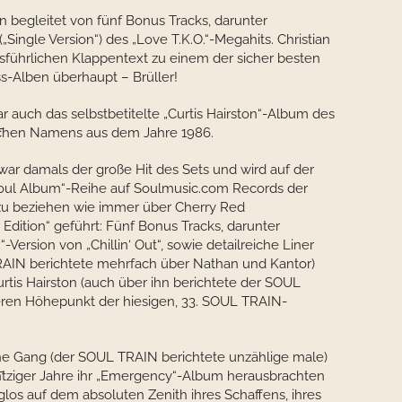
n begleitet von fünf Bonus Tracks, darunter
„Single Version“) des „Love T.K.O.“-Megahits. Christian
sführlichen Klappentext zu einem der sicher besten
s-Alben überhaupt – Brüller!
ar auch das selbstbetitelte „Curtis Hairston“-Album des
ichen Namens aus dem Jahre 1986.
“ war damals der große Hit des Sets und wird auf der
 Soul Album“-Reihe auf Soulmusic.com Records der
(zu beziehen wie immer über Cherry Red
dition“ geführt: Fünf Bonus Tracks, darunter
ersion von „Chillin‘ Out“, sowie detailreiche Liner
RAIN berichtete mehrfach über Nathan und Kantor)
urtis Hairston (auch über ihn berichtete der SOUL
ren Höhepunkt der hiesigen, 33. SOUL TRAIN-
he Gang (der SOUL TRAIN berichtete unzählige male)
htziger Jahre ihr „Emergency“-Album herausbrachten
glos auf dem absoluten Zenith ihres Schaffens, ihres