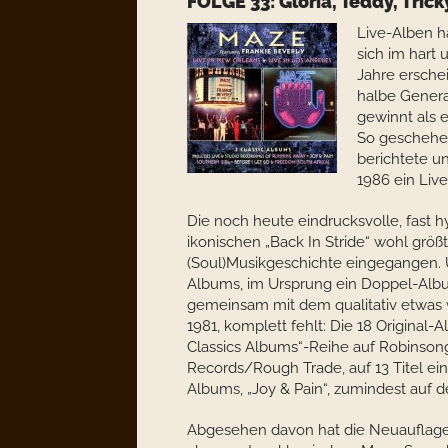
FOLGE 33: Gloria, Teddy, Trick
Live-Alben h
sich im hart
Jahre ersche
halbe Genera
gewinnt als 
So geschehen
berichtete un
1986 ein Live
Die noch heute eindrucksvolle, fast 
ikonischen „Back In Stride“ wohl größt
(Soul)Musikgeschichte eingegangen. 
Albums, im Ursprung ein Doppel-Album
gemeinsam mit dem qualitativ etwas 
1981, komplett fehlt: Die 18 Original
Classics Albums“-Reihe auf Robinson
Records/Rough Trade, auf 13 Titel ei
Albums, „Joy & Pain“, zumindest auf 
Abgesehen davon hat die Neuauflag