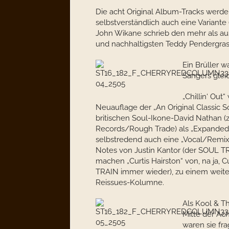
Die acht Original Album-Tracks werde
selbstverständlich auch eine Variante (
John Wikane schrieb den mehr als au
und nachhaltigsten Teddy Pendergras
Ein Brüller w
Sängers gle
„Chillin‘ Out
Neuauflage der „An Original Classic
britischen Soul-Ikone-David Nathan 
Records/Rough Trade) als „Expanded E
selbstredend auch eine „Vocal/Remix“-V
Notes von Justin Kantor (der SOUL T
machen „Curtis Hairston“ von, na ja, C
TRAIN immer wieder), zu einem weite
Reissues-Kolumne.
Als Kool & T
Mitte der Ac
waren sie fra