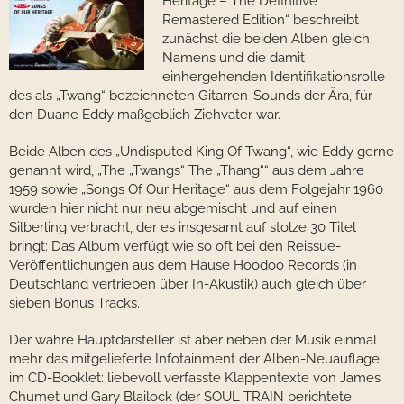
Heritage – The Definitive
Remastered Edition“ beschreibt
zunächst die beiden Alben gleich
Namens und die damit
einhergehenden Identifikationsrolle
des als „Twang“ bezeichneten Gitarren-Sounds der Ära, für
den Duane Eddy maßgeblich Ziehvater war.
Beide Alben des „Undisputed King Of Twang“, wie Eddy gerne
genannt wird, „The „Twangs“ The „Thang““ aus dem Jahre
1959 sowie „Songs Of Our Heritage“ aus dem Folgejahr 1960
wurden hier nicht nur neu abgemischt und auf einen
Silberling verbracht, der es insgesamt auf stolze 30 Titel
bringt: Das Album verfügt wie so oft bei den Reissue-
Veröffentlichungen aus dem Hause Hoodoo Records (in
Deutschland vertrieben über In-Akustik) auch gleich über
sieben Bonus Tracks.
Der wahre Hauptdarsteller ist aber neben der Musik einmal
mehr das mitgelieferte Infotainment der Alben-Neuauflage
im CD-Booklet: liebevoll verfasste Klappentexte von James
Chumet und Gary Blailock (der SOUL TRAIN berichtete