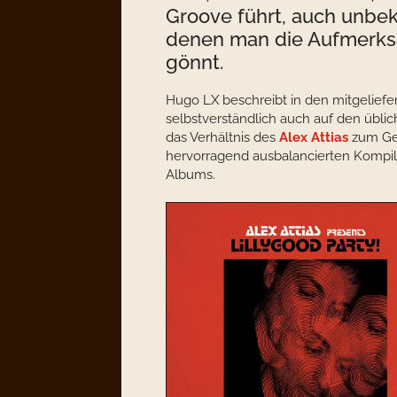
Groove führt, auch unbek
denen man die Aufmerksa
gönnt.
Hugo LX beschreibt in den mitgeliefe
selbstverständlich auch auf den übli
das Verhältnis des
Alex Attias
zum Gen
hervorragend ausbalancierten Kompilat
Albums.