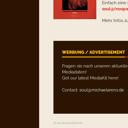
Einfach eine 
soul@(nospa
Mehr Infos z
WERBUNG / ADVERTISEMENT
Fragen sie nach unseren aktuell
Mediadaten!
Get our latest MediaKit here!
Contact:
soul@michaelarens.de
© soultrainonline.de