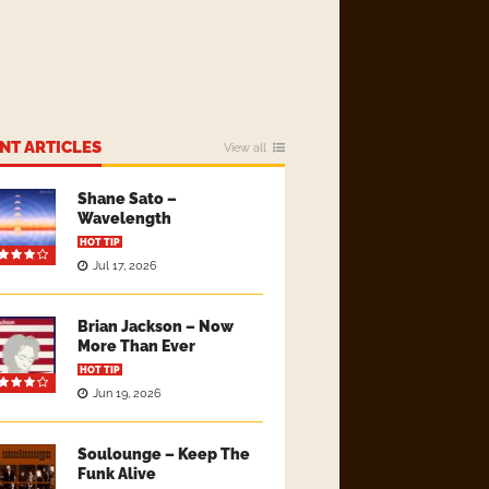
NT ARTICLES
View all
Shane Sato –
Wavelength
HOT TIP
Jul 17, 2026
Brian Jackson – Now
More Than Ever
HOT TIP
Jun 19, 2026
Soulounge – Keep The
Funk Alive