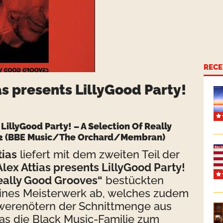
RECE
as presents LillyGood Party!
 LillyGood Party! – A Selection Of Really
 2 (BBE Music/The Orchard/Membran)
tias
liefert mit dem zweiten Teil der
Alex Attias presents LillyGood Party!
Really Good Grooves“
bestückten
eines Meisterwerk ab, welches zudem
werenötern der Schnittmenge aus
as die Black Music-Familie zum