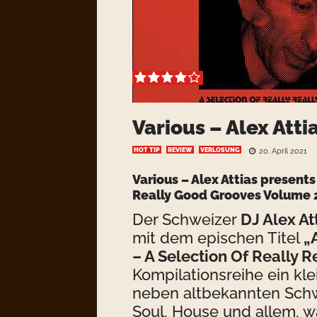
Various – Alex Atti
HOT TIP
REVIEW
VERLOSUNG
20. April 2021
Various – Alex Attias presents
Really Good Grooves Volume
Der Schweizer
DJ
Alex At
mit dem epischen Titel
„
– A Selection Of Really 
Kompilationsreihe ein kl
neben altbekannten Sch
Soul, House und allem, w