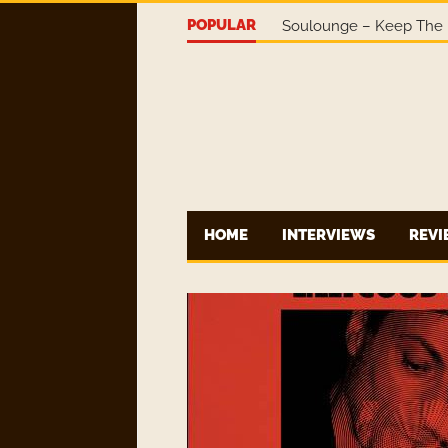
POPULAR
Soulounge – Keep The 
HOME
INTERVIEWS
REV