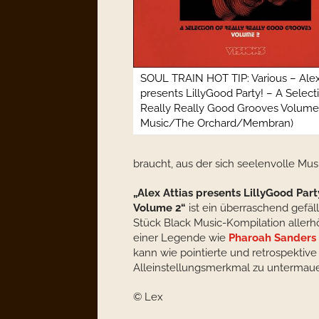
SOUL TRAIN HOT TIP: Various – Alex
presents LillyGood Party! – A Select
Really Really Good Grooves Volume
Music/The Orchard/Membran)
braucht, aus der sich seelenvolle Mus
„Alex Attias presents LillyGood Par
Volume 2“
ist ein überraschend gefäl
Stück Black Music-Kompilation aller
einer Legende wie
Pharoah Sanders
kann wie pointierte und retrospekti
Alleinstellungsmerkmal zu untermau
© Lex