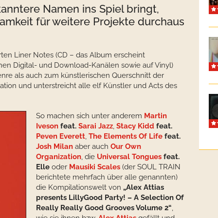
anntere Namen ins Spiel bringt,
mkeit für weitere Projekte durchaus
rten Liner Notes (CD – das Album erscheint
chen Digital- und Download-Kanälen sowie auf Vinyl)
re als auch zum künstlerischen Querschnitt der
ion und unterstreicht alle elf Künstler und Acts des
So machen sich unter anderem
Martin
Iveson
feat.
Sarai Jazz
,
Stacy Kidd
feat.
Peven Everett
,
The Elements Of Life
feat.
Josh Milan
aber auch
Our Own
Organization
, die
Universal Tongues
feat.
Elle
oder
Mausiki Scales
(der SOUL TRAIN
berichtete mehrfach über alle genannten)
die Kompilationswelt von
„Alex Attias
presents LillyGood Party! – A Selection Of
Really Really Good Grooves Volume 2“
,