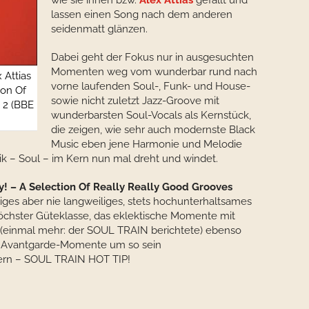
wie sie ihnen bzw.
Alex Attias
gefällt und
lassen einen Song nach dem anderen
seidenmatt glänzen.
Dabei geht der Fokus nur in ausgesuchten
Momenten weg vom wunderbar rund nach
 Attias
vorne laufenden Soul-, Funk- und House-
ion Of
sowie nicht zuletzt Jazz-Groove mit
 2 (BBE
wunderbarsten Soul-Vocals als Kernstück,
die zeigen, wie sehr auch modernste Black
Music eben jene Harmonie und Melodie
ik – Soul – im Kern nun mal dreht und windet.
ty! – A Selection Of Really Really Good Grooves
liges aber nie langweiliges, stets hochunterhaltsames
höchster Güteklasse, das eklektische Momente mit
(einmal mehr: der SOUL TRAIN berichtete) ebenso
ve Avantgarde-Momente um so sein
ern – SOUL TRAIN HOT TIP!