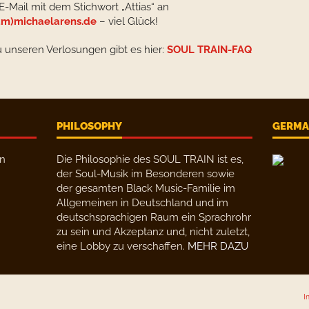
E-Mail mit dem Stichwort „Attias“ an
m)michaelarens.de
– viel Glück!
u unseren Verlosungen gibt es hier:
SOUL TRAIN-FAQ
PHILOSOPHY
GERMAN
en
Die Philosophie des SOUL TRAIN ist es,
der Soul-Musik im Besonderen sowie
der gesamten Black Music-Familie im
Allgemeinen in Deutschland und im
deutschsprachigen Raum ein Sprachrohr
zu sein und Akzeptanz und, nicht zuletzt,
eine Lobby zu verschaffen.
MEHR DAZU
I