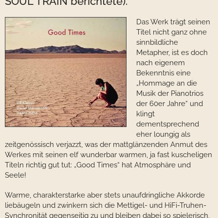
SOUL TRAIN berichtete).
Das Werk trägt seinen
Titel nicht ganz ohne
sinnbildliche
Metapher, ist es doch
nach eigenem
Bekenntnis eine
„Hommage an die
Musik der Pianotrios
der 60er Jahre“ und
klingt
dementsprechend
eher loungig als
zeitgenössisch verjazzt, was der mattglänzenden Anmut des
Werkes mit seinen elf wunderbar warmen, ja fast kuscheligen
Titeln richtig gut tut: „Good Times“ hat Atmosphäre und
Seele!
Warme, charakterstarke aber stets unaufdringliche Akkorde
liebäugeln und zwinkern sich die Mettigel- und HiFi-Truhen-
Synchronität gegenseitig zu und bleiben dabei so spielerisch,