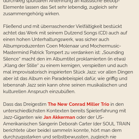
durchweg spürbaren Anlehnung an klassische Bebop-
Elemente lassen das Set sehr lebendig, zugleich sehr
zusammengehörig wirken.
Fließend und mit überraschender Vielfältigkeit bestückt
achtet das Werk mit seinem Dutzend Songs (CD) auch auf
einen hohen Unterhaltungswerk, was sicher auch
Albumproduzenten Coen Molenaar und Mochermusic-
Mastermind Patrick Tompert zu verdanken ist: „Sounding
Silence“ macht den im Albumtitel proklamierten (in etwa)
„Klang der Stille“ zu einem kernigen, verspielten und auch
mal improvisatorisch inspirierten Stück Jazz; vor allen Dingen
aber ist das Album ein Paradebeispiel dafür, wie griffig und
lebensnah Jazz sein kann ohne seinen musikalischen und
kulturellen Anspruch einzubüßen.
Dass das Dreigestirn
The New Conrad Miller Trio
in den
unterschiedlichsten Kontexten bereits Spielerfahrung mit
Jazz-Giganten wie
Jan Akkerman
oder der US-
Amerikanischen Sängerin Deborah Carter (der SOUL TRAIN
berichtete über beide) sammeln konnte, hört man dem
durchzugsstarken und selbstbewussten, zugleich nie