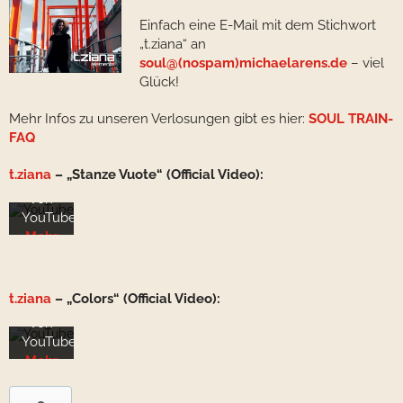
Einfach eine E-Mail mit dem Stichwort
Mit
„t.ziana“ an
dem
soul@(nospam)michaelarens.de
– viel
Laden
Glück!
des
Videos
Mehr Infos zu unseren Verlosungen gibt es hier:
SOUL TRAIN-
akzeptieren
FAQ
Sie
Mit
die
dem
t.ziana
– „Stanze Vuote“ (Official Video):
Datenschutzerklärung
Laden
von
des
YouTube.
Videos
Mehr
akzeptieren
erfahren
Sie
die
Video
t.ziana
– „Colors“ (Official Video):
Datenschutzerklärung
laden
von
YouTube.
Mehr
YouTube
erfahren
immer
entsperren