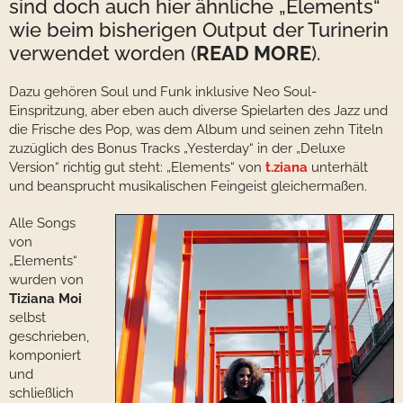
sind doch auch hier ähnliche „Elements“
wie beim bisherigen Output der Turinerin
verwendet worden (
READ MORE
).
Dazu gehören Soul und Funk inklusive Neo Soul-
Einspritzung, aber eben auch diverse Spielarten des Jazz und
die Frische des Pop, was dem Album und seinen zehn Titeln
zuzüglich des Bonus Tracks „Yesterday“ in der „Deluxe
Version“ richtig gut steht: „Elements“ von
t.ziana
unterhält
und beansprucht musikalischen Feingeist gleichermaßen.
Alle Songs
von
„Elements“
wurden von
Tiziana Moi
selbst
geschrieben,
komponiert
und
schließlich