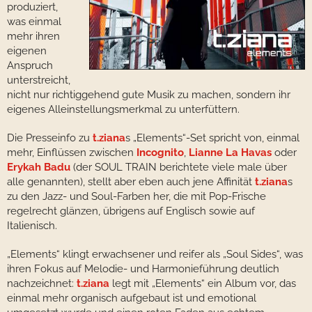
produziert,
was einmal
mehr ihren
eigenen
Anspruch
unterstreicht,
nicht nur richtiggehend gute Musik zu machen, sondern ihr
eigenes Alleinstellungsmerkmal zu unterfüttern.
Die Presseinfo zu
t.ziana
s „Elements“-Set spricht von, einmal
mehr, Einflüssen zwischen
Incognito
,
Lianne La Havas
oder
Erykah Badu
(der SOUL TRAIN berichtete viele male über
alle genannten), stellt aber eben auch jene Affinität
t.ziana
s
zu den Jazz- und Soul-Farben her, die mit Pop-Frische
regelrecht glänzen, übrigens auf Englisch sowie auf
Italienisch.
„Elements“ klingt erwachsener und reifer als „Soul Sides“, was
ihren Fokus auf Melodie- und Harmonieführung deutlich
nachzeichnet:
t.ziana
legt mit „Elements“ ein Album vor, das
einmal mehr organisch aufgebaut ist und emotional