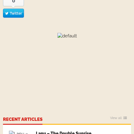
0
Video
laden
Twitter
YouTube
immer
entsperren
View all
RECENT ARTICLES
Lanu – The Double Sunrise