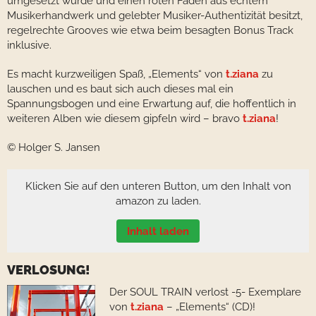
umgesetzt wurde und einen roten Faden aus echtem
Musikerhandwerk und gelebter Musiker-Authentizität besitzt,
regelrechte Grooves wie etwa beim besagten Bonus Track
inklusive.
Es macht kurzweiligen Spaß, „Elements“ von
t.ziana
zu
lauschen und es baut sich auch dieses mal ein
Spannungsbogen und eine Erwartung auf, die hoffentlich in
weiteren Alben wie diesem gipfeln wird – bravo
t.ziana
!
© Holger S. Jansen
Klicken Sie auf den unteren Button, um den Inhalt von
amazon zu laden.
Inhalt laden
VERLOSUNG!
Der SOUL TRAIN verlost -5- Exemplare
von
t.ziana
– „Elements“ (CD)!