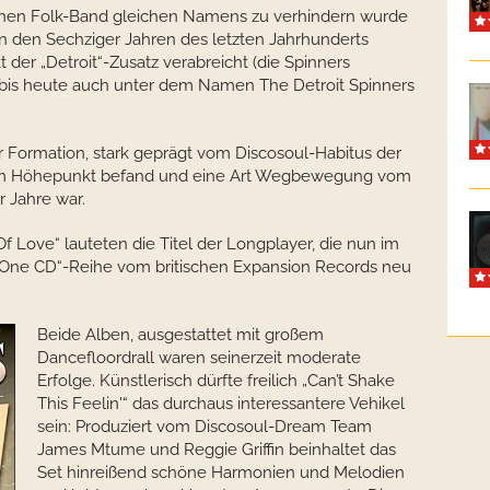
schen Folk-Band gleichen Namens zu verhindern wurde
 den Sechziger Jahren des letzten Jahrhunderts
der „Detroit“-Zusatz verabreicht (die Spinners
bis heute auch unter dem Namen The Detroit Spinners
r Formation, stark geprägt vom Discosoul-Habitus der
 dem Höhepunkt befand und eine Art Wegbewegung vom
r Jahre war.
Of Love“ lauteten die Titel der Longplayer, die nun im
One CD“-Reihe vom britischen Expansion Records neu
Beide Alben, ausgestattet mit großem
Dancefloordrall waren seinerzeit moderate
Erfolge. Künstlerisch dürfte freilich „Can’t Shake
This Feelin'“ das durchaus interessantere Vehikel
sein: Produziert vom Discosoul-Dream Team
James Mtume und Reggie Griffin beinhaltet das
Set hinreißend schöne Harmonien und Melodien