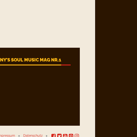
Y’S SOUL MUSIC MAG NR.1
mpressum
Datenschutz