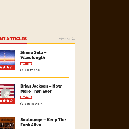
NT ARTICLES
View all
Shane Sato –
Wavelength
HOT TIP
Jul 17, 2026
Brian Jackson – Now
More Than Ever
HOT TIP
Jun 19, 2026
Soulounge – Keep The
Funk Alive