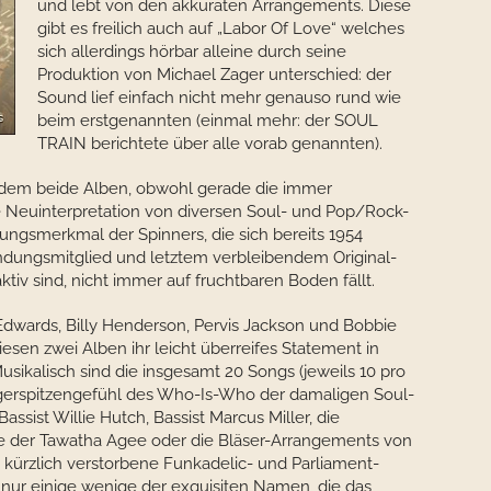
und lebt von den akkuraten Arrangements. Diese
gibt es freilich auch auf „Labor Of Love“ welches
sich allerdings hörbar alleine durch seine
Produktion von Michael Zager unterschied: der
Sound lief einfach nicht mehr genauso rund wie
beim erstgenannten (einmal mehr: der SOUL
TRAIN berichtete über alle vorab genannten).
tzdem beide Alben, obwohl gerade die immer
 Neuinterpretation von diversen Soul- und Pop/Rock-
ungsmerkmal der Spinners, die sich bereits 1954
dungsmitglied und letztem verbleibendem Original-
iv sind, nicht immer auf fruchtbaren Boden fällt.
wards, Billy Henderson, Pervis Jackson und Bobbie
iesen zwei Alben ihr leicht überreifes Statement in
usikalisch sind die insgesamt 20 Songs (jeweils 10 pro
gerspitzengefühl des Who-Is-Who der damaligen Soul-
assist Willie Hutch, Bassist Marcus Miller, die
der Tawatha Agee oder die Bläser-Arrangements von
 kürzlich verstorbene Funkadelic- und Parliament-
 nur einige wenige der exquisiten Namen, die das