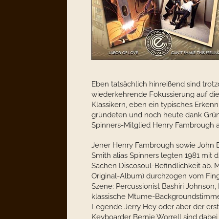
Eben tatsächlich hinreißend sind tro
wiederkehrende Fokussierung auf die
Klassikern, eben ein typisches Erkenn
gründeten und noch heute dank Grün
Spinners-Mitglied Henry Fambrough akt
Jener Henry Fambrough sowie John Ed
Smith alias Spinners legten 1981 mit d
Sachen Discosoul-Befindlichkeit ab. M
Original-Album) durchzogen vom Fin
Szene: Percussionist Bashiri Johnson, B
klassische Mtume-Backgroundstimme 
Legende Jerry Hey oder aber der erst
Keyboarder Bernie Worrell sind dabei