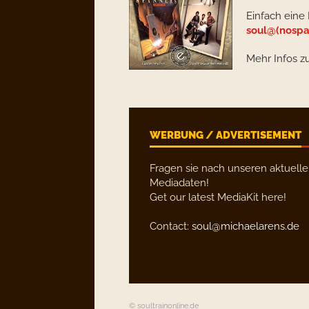
Einfach eine
soul@(nospa
Mehr Infos z
WERBUNG / ADVERTISEMENT
Fragen sie nach unseren aktuell
Mediadaten!
Get our latest MediaKit here!
Contact:
soul@michaelarens.de
© soultrainonline.de