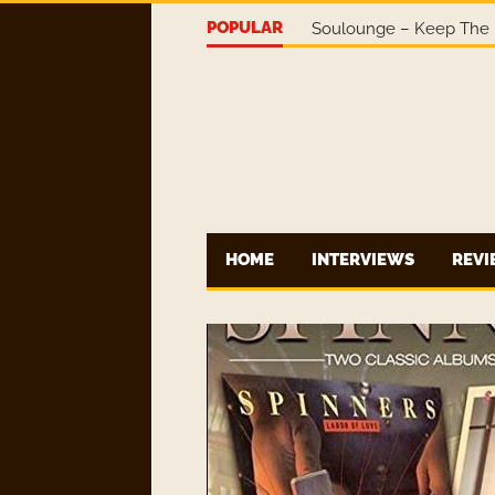
POPULAR
Soulounge – Keep The 
HOME
INTERVIEWS
REV