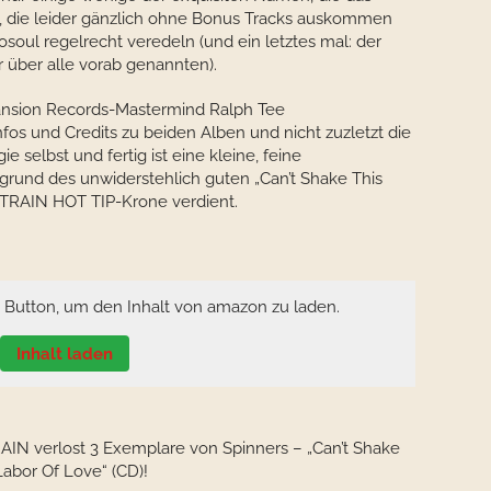
e, die leider gänzlich ohne Bonus Tracks auskommen
soul regelrecht veredeln (und ein letztes mal: der
über alle vorab genannten).
ansion Records-Mastermind Ralph Tee
fos und Credits zu beiden Alben und nicht zuzletzt die
 selbst und fertig ist eine kleine, feine
fgrund des unwiderstehlich guten „Can’t Shake This
 TRAIN HOT TIP-Krone verdient.
n Button, um den Inhalt von amazon zu laden.
Inhalt laden
IN verlost 3 Exemplare von Spinners – „Can’t Shake
Labor Of Love“ (CD)!