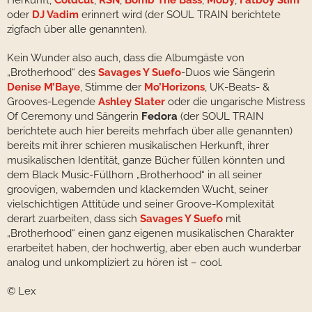
Herkunft,
Coldcut
,
RSN
,
Bomb The Bass
,
Moby
,
Fatboy Slim
oder
DJ Vadim
erinnert wird (der SOUL TRAIN berichtete
zigfach über alle genannten).
Kein Wunder also auch, dass die Albumgäste von
„Brotherhood“ des
Savages Y Suefo
-Duos wie Sängerin
Denise M’Baye
, Stimme der
Mo’Horizons
, UK-Beats- &
Grooves-Legende
Ashley Slater
oder die ungarische Mistress
Of Ceremony und Sängerin
Fedora
(der SOUL TRAIN
berichtete auch hier bereits mehrfach über alle genannten)
bereits mit ihrer schieren musikalischen Herkunft, ihrer
musikalischen Identität, ganze Bücher füllen könnten und
dem Black Music-Füllhorn „Brotherhood“ in all seiner
groovigen, wabernden und klackernden Wucht, seiner
vielschichtigen Attitüde und seiner Groove-Komplexität
derart zuarbeiten, dass sich
Savages Y Suefo
mit
„Brotherhood“ einen ganz eigenen musikalischen Charakter
erarbeitet haben, der hochwertig, aber eben auch wunderbar
analog und unkompliziert zu hören ist – cool.
© Lex