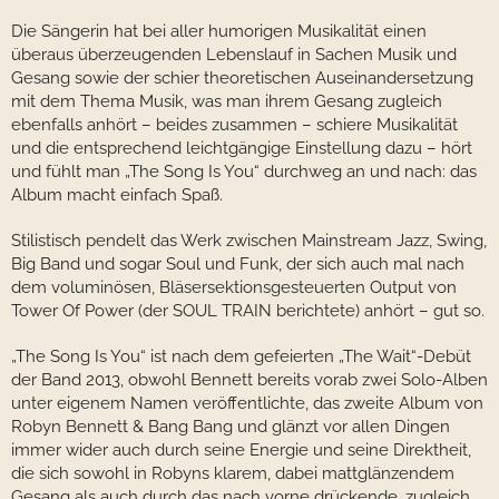
Die Sängerin hat bei aller humorigen Musikalität einen
überaus überzeugenden Lebenslauf in Sachen Musik und
Gesang sowie der schier theoretischen Auseinandersetzung
mit dem Thema Musik, was man ihrem Gesang zugleich
ebenfalls anhört – beides zusammen – schiere Musikalität
und die entsprechend leichtgängige Einstellung dazu – hört
und fühlt man „The Song Is You“ durchweg an und nach: das
Album macht einfach Spaß.
Stilistisch pendelt das Werk zwischen Mainstream Jazz, Swing,
Big Band und sogar Soul und Funk, der sich auch mal nach
dem voluminösen, Bläsersektionsgesteuerten Output von
Tower Of Power (der SOUL TRAIN berichtete) anhört – gut so.
„The Song Is You“ ist nach dem gefeierten „The Wait“-Debüt
der Band 2013, obwohl Bennett bereits vorab zwei Solo-Alben
unter eigenem Namen veröffentlichte, das zweite Album von
Robyn Bennett & Bang Bang und glänzt vor allen Dingen
immer wider auch durch seine Energie und seine Direktheit,
die sich sowohl in Robyns klarem, dabei mattglänzendem
Gesang als auch durch das nach vorne drückende, zugleich