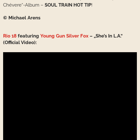
Chévere“-Album –
SOUL TRAIN HOT TIP
!
© Michael Arens
Rio 18
featuring
Young Gun Silver Fox
– „She’s In L.A.“
(Official Video):