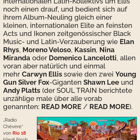
internationalen Latin-Kollektivs um Ellis
noch einen drauf, und bedient sich auf
ihrem Album-Neuling gleich einer
kleinen, internationalen Elite an feinsten
Acts und Ikonen zeitgenössischer Black
Music- und Latin-Verzauberung wie
Elan
Rhys
,
Moreno Veloso
,
Kassin
,
Nina
Miranda
oder
Domenico Lancelotti
, allen
voran aber natürlich und einmal
mehr
Carwyn Ellis
sowie den zwei
Young
Gun Silver Fox
-Giganten
Shawn Lee
und
Andy Platts
(der SOUL TRAIN berichtete
unzählige male über alle vorab
genannten:
READ MORE
/
READ MORE
).
„Radio
Chévere“
von
Rio 18
klingt frisch