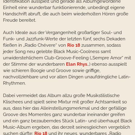
Identifikation ausspielt und gerade als Albumgewordene
Einheit eine wunderbar funktionierende, unbedingt eigene
Handschrift abruft, die auch beim wiederholten Hören große
Freude bereitet.
Auch Ideale aus der Vergangenheit großartiger Soul- und
Funk- und Jazzfunk-Werte der letzten fünf, sechs Dekaden
fließen in „Radio Chévere“ von
Rio 18
zusammen, sodass
jeder Song neu gelebte Black Music-Coolness samt
unwiderstehlichem Club-Groove-Feeling („Sempre Amor“ mit
der Stimme der wunderbaren
Elan Rhys
…) ebenso ausspielt
wie schieren Boogie und Groove sowie griffige,
nachvollziehbare und vor allen Dingen unaufdringliche Latin-
Rhythmen.
Dabei vermeidet das Album allzu große Musikstilistische
Klischees und spielt seine Mixtur mit großer Achtsamkeit so
aus, dass hier das Alleinstellungsmerkmal und der gefällige
Groove des Momentes ganz wunderbar ineinander greifen
und ein ganz bezauberndes Stück Latin- und überhaupt Black
Music-Album ergeben, das derzeit seinesgleichen vergeblich
suchen dürfte:
Rio 18
und ihr neues, wunderbares „Radio