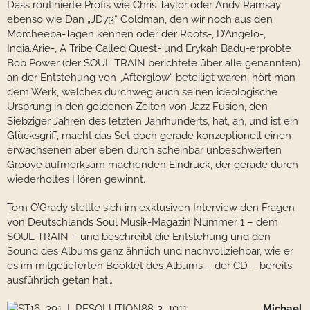
Dass routinierte Profis wie Chris Taylor oder Andy Ramsay
ebenso wie Dan „JD73“ Goldman, den wir noch aus den
Morcheeba-Tagen kennen oder der Roots-, D’Angelo-,
India.Arie-, A Tribe Called Quest- und Erykah Badu-erprobte
Bob Power (der SOUL TRAIN berichtete über alle genannten)
an der Entstehung von „Afterglow“ beteiligt waren, hört man
dem Werk, welches durchweg auch seinen ideologische
Ursprung in den goldenen Zeiten von Jazz Fusion, den
Siebziger Jahren des letzten Jahrhunderts, hat, an, und ist ein
Glücksgriff, macht das Set doch gerade konzeptionell einen
erwachsenen aber eben durch scheinbar unbeschwerten
Groove aufmerksam machenden Eindruck, der gerade durch
wiederholtes Hören gewinnt.
Tom O’Grady stellte sich im exklusiven Interview den Fragen
von Deutschlands Soul Musik-Magazin Nummer 1 – dem
SOUL TRAIN – und beschreibt die Entstehung und den
Sound des Albums ganz ähnlich und nachvollziehbar, wie er
es im mitgelieferten Booklet des Albums – der CD – bereits
ausführlich getan hat…
Michael