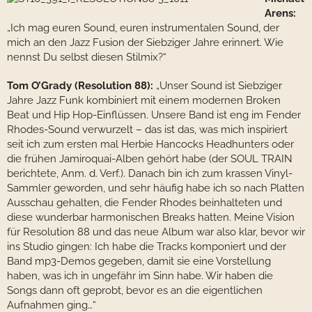
Arens:
„Ich mag euren Sound, euren instrumentalen Sound, der
mich an den Jazz Fusion der Siebziger Jahre erinnert. Wie
nennst Du selbst diesen Stilmix?“
Tom O’Grady (Resolution 88):
„Unser Sound ist Siebziger
Jahre Jazz Funk kombiniert mit einem modernen Broken
Beat und Hip Hop-Einflüssen. Unsere Band ist eng im Fender
Rhodes-Sound verwurzelt – das ist das, was mich inspiriert
seit ich zum ersten mal Herbie Hancocks Headhunters oder
die frühen Jamiroquai-Alben gehört habe (der SOUL TRAIN
berichtete, Anm. d. Verf.). Danach bin ich zum krassen Vinyl-
Sammler geworden, und sehr häufig habe ich so nach Platten
Ausschau gehalten, die Fender Rhodes beinhalteten und
diese wunderbar harmonischen Breaks hatten. Meine Vision
für Resolution 88 und das neue Album war also klar, bevor wir
ins Studio gingen: Ich habe die Tracks komponiert und der
Band mp3-Demos gegeben, damit sie eine Vorstellung
haben, was ich in ungefähr im Sinn habe. Wir haben die
Songs dann oft geprobt, bevor es an die eigentlichen
Aufnahmen ging…“