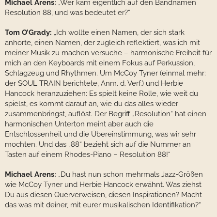
Michael Arens:
„Wer kam eigentlich auf den Bandnamen
Resolution 88, und was bedeutet er?“
Tom O’Grady:
„Ich wollte einen Namen, der sich stark
anhörte, einen Namen, der zugleich reflektiert, was ich mit
meiner Musik zu machen versuche – harmonische Freiheit für
mich an den Keyboards mit einem Fokus auf Perkussion,
Schlagzeug und Rhythmen. Um McCoy Tyner (einmal mehr:
der SOUL TRAIN berichtete, Anm. d. Verf.) und Herbie
Hancock heranzuziehen: Es spielt keine Rolle, wie weit du
spielst, es kommt darauf an, wie du das alles wieder
zusammenbringst, auflöst. Der Begriff „Resolution“ hat einen
harmonischen Unterton meint aber auch die
Entschlossenheit und die Übereinstimmung, was wir sehr
mochten. Und das „88“ bezieht sich auf die Nummer an
Tasten auf einem Rhodes-Piano – Resolution 88!“
Michael Arens:
„Du hast nun schon mehrmals Jazz-Größen
wie McCoy Tyner und Herbie Hancock erwähnt. Was ziehst
Du aus diesen Querverweisen, diesen Inspirationen? Macht
das was mit deiner, mit eurer musikalischen Identifikation?“