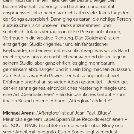
dann nach dem einen Take, der die beste Energie, den
besten Vibe hat. Die Songs sind technisch und mental
anspruchsvoll, also haben wir nicht allzu viele Takes für jeden
der Songs ausprobiert. Dann ging es daran, die richtige Person
auszusuchen, sich unserer Tracks anzunehmen, und
schließlich, totales Vertrauen in diese Person aufzubauen,
Vertrauen in die kreative Richtung. Dan (Goldman) ist ein
einzigartiger Studio-Ingenieur und ein fantastischer
Keyboarder, und er versteht es schlichtweg, was wir als Band
machen, was uns ausmacht. Ich war während dieser Tage in
seinem Studio, aber ganz ehrlich, es ging mehr darum,
gemeinsam abzuhängen und ihn sein Ding machen zu lassen.
Zum Schluss war Bob Power – er hat so unglaublich viel
Erfahrung und hat an so vielen Alben gearbeitet – derjenige,
der ein sehr eigenes, eindrückliches Mastering hinlegte und
eine Art „Cinematic Feel“ – ein Kinoähnliches Gefühl – zum
finalen Sound unseres Albums „Afterglow“ addierte!“
Michael Arens:
„“Afterglow“ ist auf Jean-Paul „Bluey“
Maunicks eigenem Label Splash Blue Records erschienen –
der SOUL TRAIN berichtete immer wieder über Bluey und
seine Arbeit mit Incognito. Euren Songs liegt zumindest