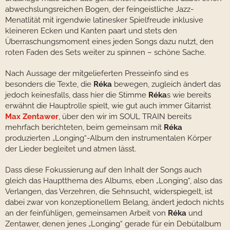
abwechslungsreichen Bogen, der feingeistliche Jazz-
Menatlität mit irgendwie latinesker Spielfreude inklusive
kleineren Ecken und Kanten paart und stets den
Überraschungsmoment eines jeden Songs dazu nutzt, den
roten Faden des Sets weiter zu spinnen – schöne Sache.
Nach Aussage der mitgelieferten Presseinfo sind es
besonders die Texte, die
Réka
bewegen, zugleich ändert das
jedoch keinesfalls, dass hier die Stimme
Réka
s wie bereits
erwähnt die Hauptrolle spielt, wie gut auch immer Gitarrist
Max Zentawer
, über den wir im SOUL TRAIN bereits
mehrfach berichteten, beim gemeinsam mit
Réka
produzierten „Longing“-Album den instrumentalen Körper
der Lieder begleitet und atmen lässt.
Dass diese Fokussierung auf den Inhalt der Songs auch
gleich das Hauptthema des Albums, eben „Longing“, also das
Verlangen, das Verzehren, die Sehnsucht, widerspiegelt, ist
dabei zwar von konzeptionellem Belang, ändert jedoch nichts
an der feinfühligen, gemeinsamen Arbeit von
Réka
und
Zentawer, denen jenes „Longing“ gerade für ein Debütalbum