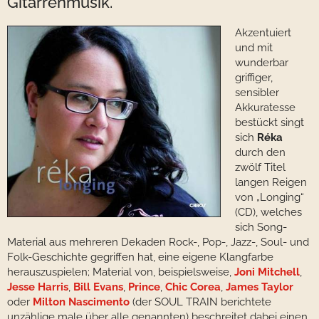
Gitarrenmusik.
Akzentuiert
und mit
wunderbar
griffiger,
sensibler
Akkuratesse
bestückt singt
sich
Réka
durch den
zwölf Titel
langen Reigen
von „Longing“
(CD), welches
sich Song-
Material aus mehreren Dekaden Rock-, Pop-, Jazz-, Soul- und
Folk-Geschichte gegriffen hat, eine eigene Klangfarbe
herauszuspielen; Material von, beispielsweise,
Joni Mitchell
,
Jesse Harris
,
Bill Evans
,
Prince
,
Chic Corea
,
James Taylor
oder
Milton Nascimento
(der SOUL TRAIN berichtete
unzählige male über alle genannten) beschreitet dabei einen