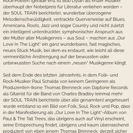
Rock-Poeten (gerade erst ist Bob Dylan als erster Musiker
überhaupt der Nobelpreis für Literatur verliehen worden –
der SOUL TRAIN berichtete), wunderbar überzogene
Melodienschwülstigkeit, vertrackte Querverweise auf Blues,
Americana, Roots, Jazz und sogar Country und nicht zuletzt
ein intelligent unterdrückter, symphonischer Anspruch aus
der Mutter aller Musikgenres – aus Soul – machen aus „Our
Love In The Light“ ein ganz wunderbares, fast magisches,
neues Stück Musik, bei dem es erstaunt, wie leicht all diese
vermeintliche Anstrengung auf der bewussten oder
unbewussten Suche nach einem „neuen“ Musikgenre klingt.
Seit dem Ende des letzten Jahrzehnts, in dem Folk- und
Rock-Musiker Paul Schalda von keinem Geringeren als
Produzenten-Ikone Thomas Brenneck von Daptone Records
als Gitarrist für die Band von Charles Bradley (einmal mehr:
der SOUL TRAIN berichtete über alle genannten) angeheuert
wurde entstand so ein Bild von Folk, Soul, Rock und Pop, dass
in der Manifestierung als „Our Love In The Light“-Album von
Paul & The Tall Trees, das übrigens auch auf Vinyl erscheint,
seine Entsprechung findet, übrigens und kaum überraschend
produziert von eben jenem Thomas Brenneck, derzeit sicher