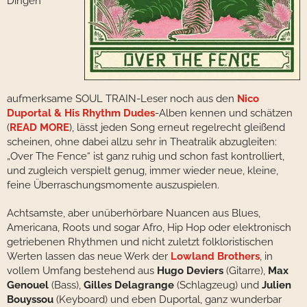
Dingen
aufmerksame SOUL TRAIN-Leser noch aus den
Nico
Duportal & His Rhythm Dudes
-Alben kennen und schätzen
(
READ MORE
), lässt jeden Song erneut regelrecht gleißend
scheinen, ohne dabei allzu sehr in Theatralik abzugleiten:
„Over The Fence“ ist ganz ruhig und schon fast kontrolliert,
und zugleich verspielt genug, immer wieder neue, kleine,
feine Überraschungsmomente auszuspielen.
Achtsamste, aber unüberhörbare Nuancen aus Blues,
Americana, Roots und sogar Afro, Hip Hop oder elektronisch
getriebenen Rhythmen und nicht zuletzt folkloristischen
Werten lassen das neue Werk der
Lowland Brothers
, in
vollem Umfang bestehend aus
Hugo Deviers
(Gitarre),
Max
Genouel
(Bass),
Gilles Delagrange
(Schlagzeug) und
Julien
Bouyssou
(Keyboard) und eben Duportal, ganz wunderbar