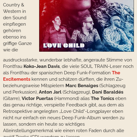
Country &
Western in
den Sound
einpflegen
gehören
ebenso ins
griffige Ganze
wie die
ausdrucksstarke, wunderbar lebhafte, angeraute Stimme von
Frontfrau
Koko-Jean Davis
, die viele SOUL TRAIN-Leser noch
als Frontfrau der spanischen Deep Funk-Formation
The
Excitements
kennen und schätzen dürften, die ihren Zu-
beziehungsweise Mitspielern
Marc Benaiges
(Schlagzeug
und Perkussion),
Anton Jarl
(Schlagzeug),
Dani Baraldés
(Gitarre),
Victor Puertas
(Hammond) alias
The Tonics
eben
das genau richtige, verspielte Feedback gibt, aus dem als
Retrospektive angelegten „Love Child“-Longplayer eben
nicht nur einfach ein neues Deep Funk-Album werden zu
lassen, sondern ein heute so wichtiges
Alleinstellungsmerkmal wie einen roten Faden durch alle