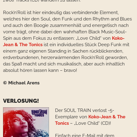
zwölf Tracks (CD) wandern zu lassen.
Rock’n’Roll ist hier eindeutig das verbindende Element,
welches hier den Soul, den Funk und den Rhythm and Blues
und auch den Boogie zusammenhält und energetisch nach
vorne trägt, ohne dabei den wahrhaften Black Music-Soul-
Spin aus dem Fokus zu entlassen: „Love Child“ von
Koko-
Jean & The Tonics
ist ein individuelles Stück Deep Funk mit
einem ganz eigenen Standing in Sachen rückblickenden,
erdverbundenen, herzerwärmenden Rock’n’Roll geworden,
das Spaß macht und sich musikalisch, aber auch inhaltlich
absolut hören lassen kann – bravo!
© Michael Arens
VERLOSUNG!
Der SOUL TRAIN verlost -5-
Exemplare von
Koko-Jean & The
Tonics
– „Love Child“ (CD)!
Einfach eine E-Mail mit dem