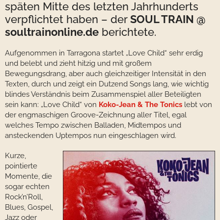
späten Mitte des letzten Jahrhunderts
verpflichtet haben – der
SOUL TRAIN @
soultrainonline.de
berichtete.
Aufgenommen in Tarragona startet „Love Child“ sehr erdig
und belebt und zieht hitzig und mit großem
Bewegungsdrang, aber auch gleichzeitiger Intensität in den
Texten, durch und zeigt ein Dutzend Songs lang, wie wichtig
blindes Verständnis beim Zusammenspiel aller Beteiligten
sein kann: „Love Child“ von
Koko-Jean & The Tonics
lebt von
der engmaschigen Groove-Zeichnung aller Titel, egal
welches Tempo zwischen Balladen, Midtempos und
ansteckenden Uptempos nun eingeschlagen wird.
Kurze,
pointierte
Momente, die
sogar echten
Rock’n’Roll,
Blues, Gospel,
Jazz oder