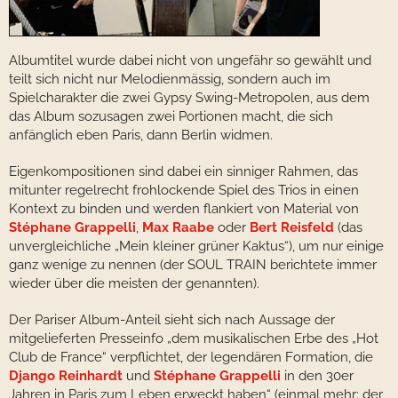
Albumtitel wurde dabei nicht von ungefähr so gewählt und
teilt sich nicht nur Melodienmässig, sondern auch im
Spielcharakter die zwei Gypsy Swing-Metropolen, aus dem
das Album sozusagen zwei Portionen macht, die sich
anfänglich eben Paris, dann Berlin widmen.
Eigenkompositionen sind dabei ein sinniger Rahmen, das
mitunter regelrecht frohlockende Spiel des Trios in einen
Kontext zu binden und werden flankiert von Material von
Stéphane Grappelli
,
Max Raabe
oder
Bert Reisfeld
(das
unvergleichliche „Mein kleiner grüner Kaktus“), um nur einige
ganz wenige zu nennen (der SOUL TRAIN berichtete immer
wieder über die meisten der genannten).
Der Pariser Album-Anteil sieht sich nach Aussage der
mitgelieferten Presseinfo „dem musikalischen Erbe des „Hot
Club de France“ verpflichtet, der legendären Formation, die
Django Reinhardt
und
Stéphane Grappelli
in den 30er
Jahren in Paris zum Leben erweckt haben“ (einmal mehr: der