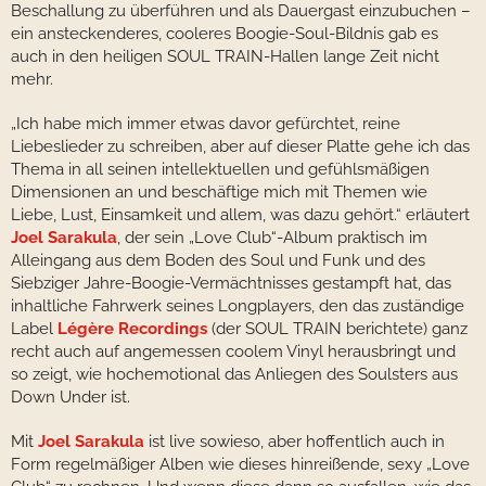
Beschallung zu überführen und als Dauergast einzubuchen –
ein ansteckenderes, cooleres Boogie-Soul-Bildnis gab es
auch in den heiligen SOUL TRAIN-Hallen lange Zeit nicht
mehr.
„Ich habe mich immer etwas davor gefürchtet, reine
Liebeslieder zu schreiben, aber auf dieser Platte gehe ich das
Thema in all seinen intellektuellen und gefühlsmäßigen
Dimensionen an und beschäftige mich mit Themen wie
Liebe, Lust, Einsamkeit und allem, was dazu gehört.“ erläutert
Joel Sarakula
, der sein „Love Club“-Album praktisch im
Alleingang aus dem Boden des Soul und Funk und des
Siebziger Jahre-Boogie-Vermächtnisses gestampft hat, das
inhaltliche Fahrwerk seines Longplayers, den das zuständige
Label
Légère Recordings
(der SOUL TRAIN berichtete) ganz
recht auch auf angemessen coolem Vinyl herausbringt und
so zeigt, wie hochemotional das Anliegen des Soulsters aus
Down Under ist.
Mit
Joel Sarakula
ist live sowieso, aber hoffentlich auch in
Form regelmäßiger Alben wie dieses hinreißende, sexy „Love