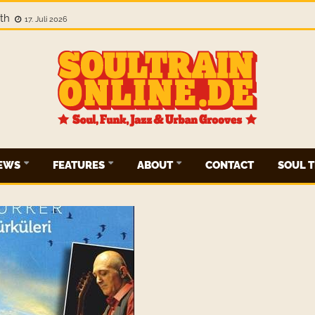
gth
17. Juli 2026
IEWS
FEATURES
ABOUT
CONTACT
SOUL T