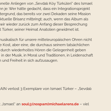
nelle Anliegen von „Sevdalı Köy Türküleri“ des Ismael
enn je: Wer hätte gedacht, dass ein Integrationsprojekt
tergrund, das bereits vor zwei Dekaden seine Mission
aktuelle Brisanz mitbringt; auch, wenn das Album als
n wir wieder zurück zum Anfang dieser Besprechung
l Türker, seiner Heimat Anatolien gewidmet ist.
 musikalisch für unsere mitteleuropäischen Ohren nicht
e Kost, aber eine, die durchaus seinem tatsächlichen
 durch wiederholtes Hören die Gelegenheit geben
 in der Musik, in Moral und Traditionen, in Leidenschaft
n und Freiheit in sich aufzusaugen.
IN verlost 3 Exemplare von Ismael Türker – „Sevdalı
t „Ismael“ an
soul@(nospam)michaelarens.de
– viel