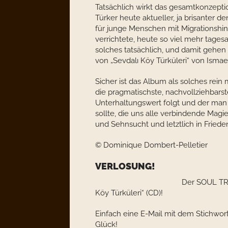
Tatsächlich wirkt das gesamtkonzeptio
Türker heute aktueller, ja brisanter d
für junge Menschen mit Migrationshin
verrichtete, heute so viel mehr tages
solches tatsächlich, und damit gehe
von „Sevdalı Köy Türküleri“ von Ismae
Sicher ist das Album als solches rein
die pragmatischste, nachvollziehbarst
Unterhaltungswert folgt und der man
sollte, die uns alle verbindende Magie
und Sehnsucht und letztlich in Friede
© Dominique Dombert-Pelletier
VERLOSUNG!
Der SOUL TRA
Köy Türküleri“ (CD)!
Einfach eine E-Mail mit dem Stichwor
Glück!