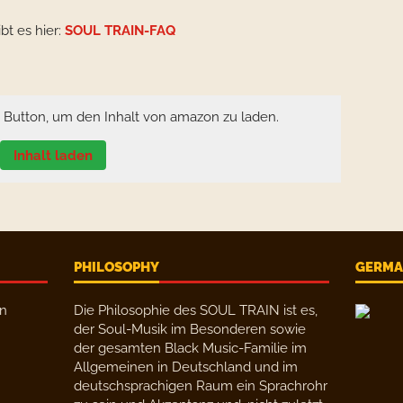
bt es hier:
SOUL TRAIN-FAQ
n Button, um den Inhalt von amazon zu laden.
Inhalt laden
PHILOSOPHY
GERMAN
en
Die Philosophie des SOUL TRAIN ist es,
der Soul-Musik im Besonderen sowie
der gesamten Black Music-Familie im
Allgemeinen in Deutschland und im
deutschsprachigen Raum ein Sprachrohr