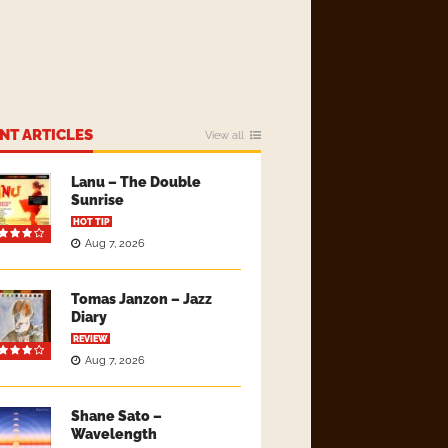
NT ARTICLES
View all
Lanu – The Double
Sunrise
HOT TIP
Aug 7, 2026
Tomas Janzon – Jazz
Diary
REVIEW
Aug 7, 2026
Shane Sato –
Wavelength