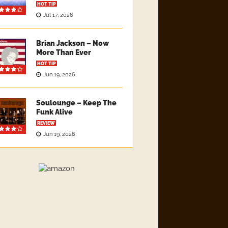
HOT TIP
Jul 17, 2026
Brian Jackson – Now
More Than Ever
HOT TIP
Jun 19, 2026
Soulounge – Keep The
Funk Alive
REVIEW
Jun 19, 2026