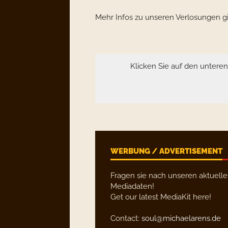
Mehr Infos zu unseren Verlosungen gi
Klicken Sie auf den untere
WERBUNG / ADVERTISEMENT
Fragen sie nach unseren aktuell
Mediadaten!
Get our latest MediaKit here!
Contact:
soul@michaelarens.de