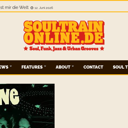
Nowhere. This Is Everywhere.
12. Juni 2026
IEWS
FEATURES
ABOUT
CONTACT
SOUL T