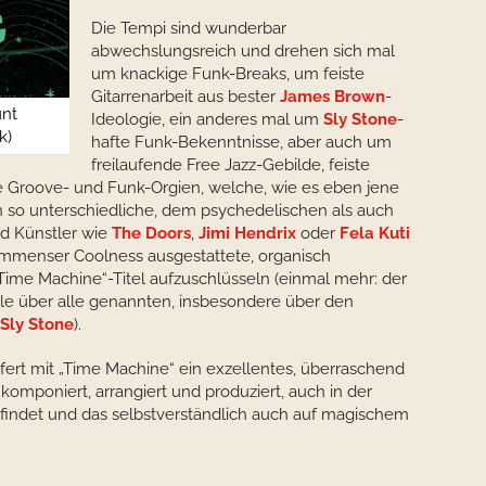
Die Tempi sind wunderbar
abwechslungsreich und drehen sich mal
um knackige Funk-Breaks, um feiste
Gitarrenarbeit aus bester
James Brown
-
unt
Ideologie, ein anderes mal um
Sly Stone
-
k)
hafte Funk-Bekenntnisse, aber auch um
freilaufende Free Jazz-Gebilde, feiste
 Groove- und Funk-Orgien, welche, wie es eben jene
an so unterschiedliche, dem psychedelischen als auch
d Künstler wie
The Doors
,
Jimi Hendrix
oder
Fela Kuti
t immenser Coolness ausgestattete, organisch
ime Machine“-Titel aufzuschlüsseln (einmal mehr: der
e über alle genannten, insbesondere über den
Sly Stone
).
iefert mit „Time Machine“ ein exzellentes, überraschend
komponiert, arrangiert und produziert, auch in der
findet und das selbstverständlich auch auf magischem