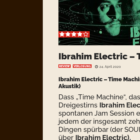
Ibrahim Electric –
REVIEW
VERLOSUNG
24. April 2020
Ibrahim Electric – Time Mach
Akustik)
Dass „Time Machine“, da
Dreigestirns
Ibrahim Elec
spontanen Jam Session en
jedem der insgesamt zeh
Dingen spürbar (der SOUL
über
Ibrahim Electric
).