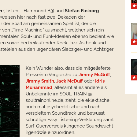
n
(Tasten – Hammond B3) und
Stefan Pasborg
weisen hier nach fast zwei Dekaden der
 der Spaß am gemeinsamen Spiel ist, der die
 von „Time Machine“ ausmacht, welcher sich rein
trumentalen Soul- und Funk-Idealen ebenso bedient wie
ten sowie bei freilaufender Rock Jazz-Ästhetik und
steleien aus den legendären Siebziger- und Achtziger
Kein Wunder also, dass die mitgelieferte
Presseinfo Vergleiche zu
Jimmy McGriff
,
Jimmy Smith
,
Jack McDuff
oder
Idris
Muhammad
, allesamt alles andere als
Unbekannte im SOUL TRAIN @
soultrainonline.de, zieht, die eklektische,
auch mal psychedelische und nach
verspieltem Soundtrack und bewusst
schrullige Easy Listening-Verklärung samt
Surf-Querverweis klingende Soundwucht
irgendwie einzuordnen.