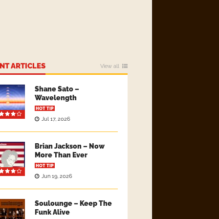
NT ARTICLES
View all
Shane Sato –
Wavelength
HOT TIP
Jul 17, 2026
Brian Jackson – Now
More Than Ever
HOT TIP
Jun 19, 2026
Soulounge – Keep The
Funk Alive