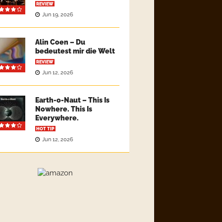
REVIEW
Jun 19, 2026
Alin Coen – Du
bedeutest mir die Welt
REVIEW
Jun 12, 2026
Earth-o-Naut – This Is
Nowhere. This Is
Everywhere.
HOT TIP
Jun 12, 2026