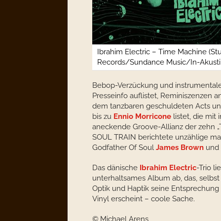
Ibrahim Electric – Time Machine (St
Records/Sundance Music/In-Akusti
Bebop-Verzückung und instrumentale
Presseinfo auflistet, Reminiszenzen 
dem tanzbaren geschuldeten Acts un
bis zu
Ennio Morricone
listet, die mi
aneckende Groove-Allianz der zehn „T
SOUL TRAIN berichtete unzählige mal
Godfather Of Soul
James Brown
und
Das dänische
Ibrahim Electric
-Trio l
unterhaltsames Album ab, das, selbst 
Optik und Haptik seine Entsprechung 
Vinyl erscheint – coole Sache.
© Michael Arens