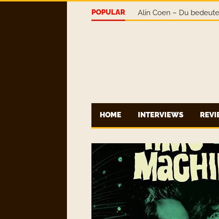
POPULAR
Earth-o-Naut – This Is 
HOME
INTERVIEWS
REV