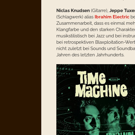
Niclas Knudsen
(Gitarre),
Jeppe Tuxe
(Schlagwerk) alias
Ibrahim Electric
be
Zusammenarbeit, dass es einmal mehr
Klangfarbe und den starken Charakter
musikstilistisch bei Jazz und bei ins
bei retrospektiven Blaxploitation-Wer
nicht zuletzt bei Sounds und Soundba
Jahren des letzten Jahrhunderts.