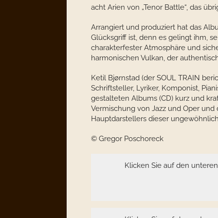
acht Arien von „Tenor Battle“, das übr
Arrangiert und produziert hat das Al
Glücksgriff ist, denn es gelingt ihm, 
charakterfester Atmosphäre und sich
harmonischen Vulkan, der authentisch 
Ketil Bjørnstad (der SOUL TRAIN beri
Schriftsteller, Lyriker, Komponist, Pi
gestalteten Albums (CD) kurz und kr
Vermischung von Jazz und Oper und d
Hauptdarstellers dieser ungewöhnlic
© Gregor Poschoreck
Klicken Sie auf den untere