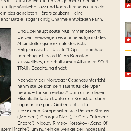
OUL TRAIN berichtete unzählige male über alle
on zeitgenössische Jazz und kann durchaus auch ein
ern des geneigten Hörers zaubern – eine
enor Battle“ sogar richtig Charme entwickeln kann.
Und überhaupt sollte Mut immer belohnt
werden, weswegen es alleine aufgrund des
Alleinstellungsmerkmals des Sets –
zeitgenössischer Jazz trifft Oper – durchaus
berechtigt ist, dass Håkon Kornstad
kurzweiliges, unterhaltsames Album im SOUL
TRAIN Beachtung findet.
Nachdem der Norweger Gesangsunterricht
nahm stellte sich sein Talent für die Oper
heraus – für sein erstes Album unter dieser
Mischkalkulation traute sich Kornstadt dann
sogar an die ganz Großen unter den
klassischen Komponisten wie Richard Strauss
(„Morgen“), Georges Bizet („Je Crois Entendre
Encore“), Nicolay Rimsky Korsakov („Song Of
ciatemi Morire“), um nur einige wenige der insgesamt