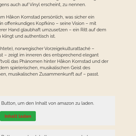
igens auch auf Vinyl erscheint, zu nennen.
bum Håkon Kornstad persönlich, was sicher ein
sein offenkundiges Kopfkino – seine Vision – mit
erer Hand glaubhaft umzusetzen – ein Ritt auf dem
klingt und authentisch ist.
chtete), norwegischer Vorzeigekulturattaché –
anist – zeigt im inneren des entsprechend elegant
aftvoll das Phänomen hinter Håkon Kornstad und der
em spielerischen, musikalischen Geist des
hen, musikalischen Zusammenkunft auf – passt.
n Button, um den Inhalt von amazon zu laden.
Inhalt laden