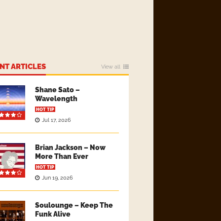
NT ARTICLES
View all
Shane Sato –
Wavelength
HOT TIP
Jul 17, 2026
Brian Jackson – Now
More Than Ever
HOT TIP
Jun 19, 2026
Soulounge – Keep The
Funk Alive