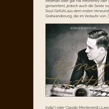
Redman oder gar Pat Metheney (der S
genannten), jedoch auch die Seele v
Soul-Gefühl aus dem ersten Verwund
Gratwanderung, die im Verlaufe von „T
India“) oder Claudio Monteverdi („Las