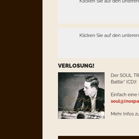
Klicken Sie auf den untere
Klicken Sie auf den untere
VERLOSUNG!
Der SOUL TRA
Battle“ (CD)!
Einfach eine 
soul@(nospa
Mehr Infos z