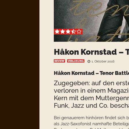
Håkon Kornstad – T
REVIEW
VERLOSUNG
1. Oktober 2016
Håkon Kornstad – Tenor Battl
Zugegeben: auf den erste
verloren in einem Magaz
Kern mit dem Muttergenr
Funk, Jazz und Co. beschä
Bei genauerem hinhören findet sich be
als Jazz-Saxofonist namhafte Beteil