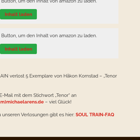
n Button, um den Inhalt von amazon zu laden.
Inhalt laden
n Button, um den Inhalt von amazon zu laden.
Inhalt laden
IN verlost 5 Exemplare von Håkon Kornstad – „Tenor
E-Mail mit dem Stichwort „Tenor“ an
m)michaelarens.de
– viel Glück!
u unseren Verlosungen gibt es hier:
SOUL TRAIN-FAQ