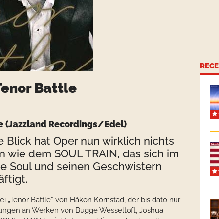
RECE
enor Battle
e (Jazzland Recordings/Edel)
 Blick hat Oper nun wirklich nichts
in wie dem SOUL TRAIN, das sich im
e Soul und seinen Geschwistern
ftigt.
i „Tenor Battle“ von Håkon Kornstad, der bis dato nur
igungen an Werken von Bugge Wesseltoft, Joshua