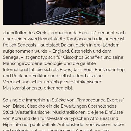
abendfüllendes Werk „Tambacounda Express“, benannt nach
einer seiner zwei Heimatstädte Tambacounda (die andere ist
freilich Senegals Hauptstadt Dakar), gleich in drei Ländern
aufgenommen wurde – England, Österreich und dem
Senegal – ist ganz typisch für Cissokhos Schaffen und seine
Menschgewordene Ideologie und die gelebte
Internationalität, die sich als Blues, Jazz, Soul, Funk oder Pop
und Rock und Folklore und selbstredend als eine
Vermischung schier unzähliger westafrikanischer
Musikvariationen zu erkennen gibt.
So sind die immerhin 15 Stücke von „Tambacounda Express“
von Diabel Cissokho ein die Erwartungen überholendes
Stück Westafrikanischer Musiktraditionen, die jene Einflüsse
von Kora und den für Westafrika typischen Afro Beat und
High Life nur punktuell als Antriebsfeder vorzuweisen haben
und vielmehr auf das engmaschige Konzept und die