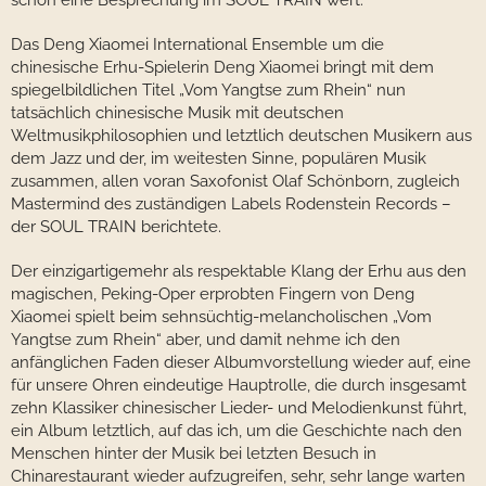
schon eine Besprechung im SOUL TRAIN wert.
Das Deng Xiaomei International Ensemble um die
chinesische Erhu-Spielerin Deng Xiaomei bringt mit dem
spiegelbildlichen Titel „Vom Yangtse zum Rhein“ nun
tatsächlich chinesische Musik mit deutschen
Weltmusikphilosophien und letztlich deutschen Musikern aus
dem Jazz und der, im weitesten Sinne, populären Musik
zusammen, allen voran Saxofonist Olaf Schönborn, zugleich
Mastermind des zuständigen Labels Rodenstein Records –
der SOUL TRAIN berichtete.
Der einzigartigemehr als respektable Klang der Erhu aus den
magischen, Peking-Oper erprobten Fingern von Deng
Xiaomei spielt beim sehnsüchtig-melancholischen „Vom
Yangtse zum Rhein“ aber, und damit nehme ich den
anfänglichen Faden dieser Albumvorstellung wieder auf, eine
für unsere Ohren eindeutige Hauptrolle, die durch insgesamt
zehn Klassiker chinesischer Lieder- und Melodienkunst führt,
ein Album letztlich, auf das ich, um die Geschichte nach den
Menschen hinter der Musik bei letzten Besuch in
Chinarestaurant wieder aufzugreifen, sehr, sehr lange warten