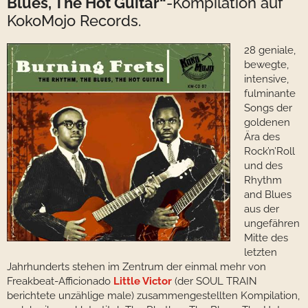
Blues, The Hot Guitar“
-Kompilation auf
KokoMojo Records.
28 geniale,
bewegte,
intensive,
fulminante
Songs der
goldenen
Ära des
Rock’n’Roll
und des
Rhythm
and Blues
aus der
ungefähren
Mitte des
letzten
Jahrhunderts stehen im Zentrum der einmal mehr von
Freakbeat-Afficionado
Little Victor
(der SOUL TRAIN
berichtete unzählige male) zusammengestellten Kompilation,