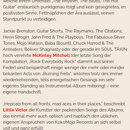
welche ihrem Untertitel „The Rhythm, The Blues, The Hot
Guitar“ erstaunlich punktgenau folgt und kein gesegnetes, im
positivsten Sinne, Fettnäpfchen der Ära auslässt, seinen
Standpunkt zu verteidigen.
Jackie Brenston, Guitar Shorty, The Raymarks, The Citations,
Henri Strogin, John Fred & The Playboys, The Fabulous Silver
Tones, Mojo Watson, Baba Blountt, Chuck Harrod & The
Anteaters, Boliver Shagnasty oder der gerade im SOUL TRAIN
hoch verehrte
McKinley Mitchell
(der letzte Song der
Kompilation, „Rock Everybody Rock“ stammt aus seiner
Feder) sind beispielhaft einige wenige der mehr oder minder
bekanten Acts von „Burning Frets“, welches trotz des immer
wiederkehrenden, teils energetischen Gesangs ein sehr
eigenes Standing als Instrumental-Album mitbringt – eine
eigene Handschrift.
„Hepcats from all fronts, mad aces in their places.“ beschreibt
Little Victor
die Künstler der packenden Songs des Albums,
das einmal mehr auch optisch und haptisch den üblichen,
eigenen Ansprüchen von KokoMojo Records an sich selbst
voll und ganz erfüllt.