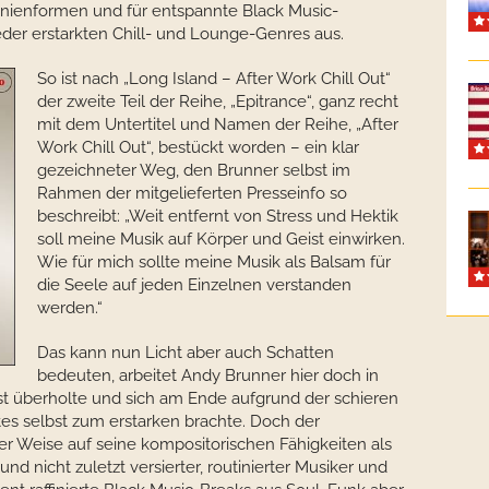
linienformen und für entspannte Black Music-
der erstarkten Chill- und Lounge-Genres aus.
So ist nach „Long Island – After Work Chill Out“
der zweite Teil der Reihe, „Epitrance“, ganz recht
mit dem Untertitel und Namen der Reihe, „After
Work Chill Out“, bestückt worden – ein klar
gezeichneter Weg, den Brunner selbst im
Rahmen der mitgelieferten Presseinfo so
beschreibt: „Weit entfernt von Stress und Hektik
soll meine Musik auf Körper und Geist einwirken.
Wie für mich sollte meine Musik als Balsam für
die Seele auf jeden Einzelnen verstanden
werden.“
Das kann nun Licht aber auch Schatten
bedeuten, arbeitet Andy Brunner hier doch in
st überholte und sich am Ende aufgrund der schieren
es selbst zum erstarken brachte. Doch der
er Weise auf seine kompositorischen Fähigkeiten als
d nicht zuletzt versierter, routinierter Musiker und