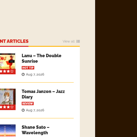
NT ARTICLES
View all
Lanu – The Double
Sunrise
HOT TIP
Aug 7, 2026
Tomas Janzon – Jazz
Diary
REVIEW
Aug 7, 2026
Shane Sato –
Wavelength