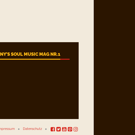
Y’S SOUL MUSIC MAG NR.1
mpressum
Datenschutz