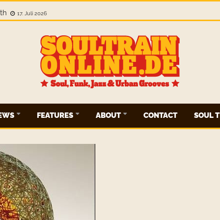
gth
17. Juli 2026
IEWS
FEATURES
ABOUT
CONTACT
SOUL T