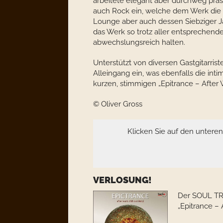
arbeitete elegant aber durchweg präse
auch Rock ein, welche dem Werk die al
Lounge aber auch dessen Siebziger 
das Werk so trotz aller entsprechend
abwechslungsreich halten.
Unterstützt von diversen Gastgitarri
Alleingang ein, was ebenfalls die inti
kurzen, stimmigen „Epitrance – After W
© Oliver Gross
Klicken Sie auf den untere
VERLOSUNG!
Der SOUL TR
„Epitrance – 