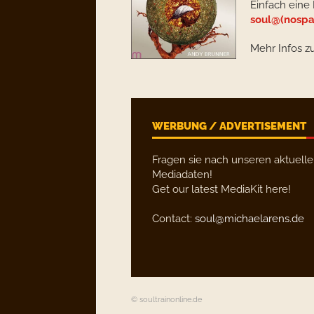
Einfach eine 
soul@(nospa
Mehr Infos z
WERBUNG / ADVERTISEMENT
Fragen sie nach unseren aktuell
Mediadaten!
Get our latest MediaKit here!
Contact:
soul@michaelarens.de
© soultrainonline.de