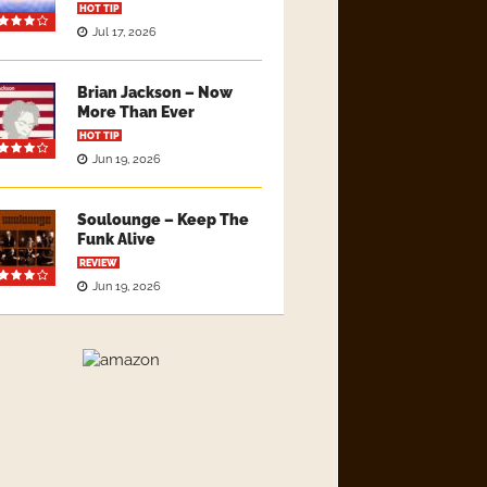
HOT TIP
Jul 17, 2026
Brian Jackson – Now
More Than Ever
HOT TIP
Jun 19, 2026
Soulounge – Keep The
Funk Alive
REVIEW
Jun 19, 2026