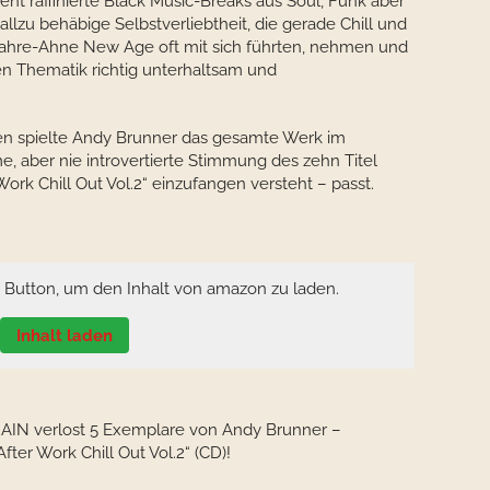
nt raffinierte Black Music-Breaks aus Soul, Funk aber
lzu behäbige Selbstverliebtheit, die gerade Chill und
Jahre-Ahne New Age oft mit sich führten, nehmen und
en Thematik richtig unterhaltsam und
sten spielte Andy Brunner das gesamte Werk im
me, aber nie introvertierte Stimmung des zehn Titel
ork Chill Out Vol.2“ einzufangen versteht – passt.
n Button, um den Inhalt von amazon zu laden.
Inhalt laden
AIN verlost 5 Exemplare von Andy Brunner –
After Work Chill Out Vol.2“ (CD)!