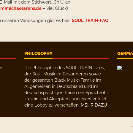
E-Mail mit dem Stichwort „Chill“ an
m)michaelarens.de
– viel Glück!
u unseren Verlosungen gibt es hier:
SOUL TRAIN-FAQ
PHILOSOPHY
GERMAN
en
Die Philosophie des SOUL TRAIN ist es,
der Soul-Musik im Besonderen sowie
der gesamten Black Music-Familie im
Allgemeinen in Deutschland und im
deutschsprachigen Raum ein Sprachrohr
zu sein und Akzeptanz und, nicht zuletzt,
eine Lobby zu verschaffen.
MEHR DAZU
I