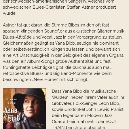
der schwedisch-amerikanischen Sängerin, welches vom
schwedischen Blues-Gitarristen Staffan Astner produziert
wurde.
Astner tat gut daran, die Stimme Bibbs im den oft fast
sparsam klingenden Soundflor aus akustischer Gitarrenmusik,
Blues-Attitüde und Vocal Jazz in den Vordergrund zu stellen.
Gleichermaßen gelingt es Yana Bibb, selbige nie dominant
oder selbstverständlich klingen zu lassen und bewahrt sich
eine Art Unschuldigkeit in der Seidigkeit des eigenen Organs,
was den elf Album-Songs große Authentizität und fast
frühlingshafte Leichtigkeit gibt, die durchaus auch mal
retrospektive Blues- und Big Band-Momente wie beim
beschwingten „New Home“ mit sich bringt.
Dass Yana Bibb die musikalische
Wurzeln, neben ihrem Vater auch ihr
Großvater, Folk-Sänger Leon Bibb,
sowie Großonkel John Lewis, Pianist
beim legendären Modern Jazz
Quartett (einmal mehr: der SOUL
TRAIN berichtete über alle