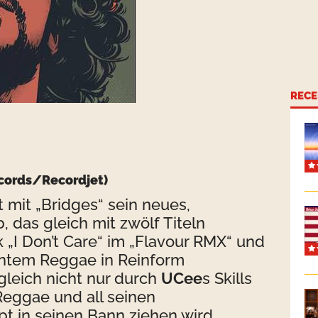
RECE
cords/Recordjet)
t mit „Bridges“ sein neues,
 das gleich mit zwölf Titeln
 „I Don’t Care“ im „Flavour RMX“ und
ntem Reggae in Reinform
leich nicht nur durch
UCee
s Skills
Reggae und all seinen
 in seinen Bann ziehen wird.