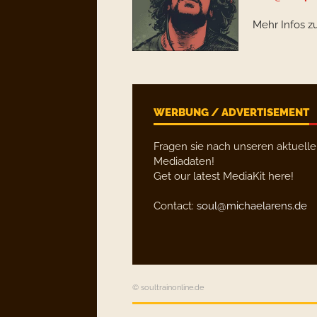
Mehr Infos z
WERBUNG / ADVERTISEMENT
Fragen sie nach unseren aktuell
Mediadaten!
Get our latest MediaKit here!
Contact:
soul@michaelarens.de
© soultrainonline.de