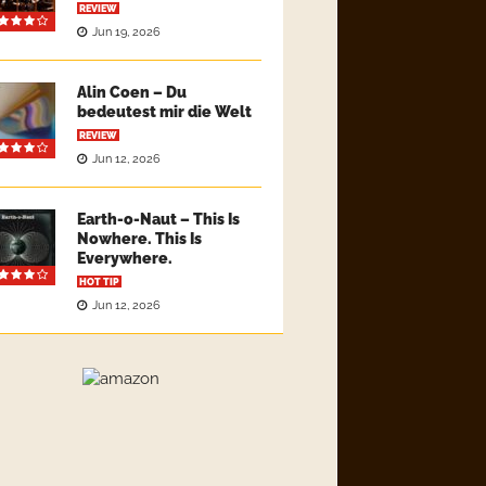
REVIEW
Jun 19, 2026
Alin Coen – Du
bedeutest mir die Welt
REVIEW
Jun 12, 2026
Earth-o-Naut – This Is
Nowhere. This Is
Everywhere.
HOT TIP
Jun 12, 2026