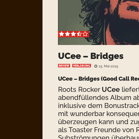
UCee – Bridges
REVIEW
VERLOSUNG
25. Mai 2019
UCee – Bridges
(Good Call Re
Roots Rocker
UCee
liefer
abendfüllendes Album ab,
inklusive dem Bonustrack
mit wunderbar konseque
überzeugen kann und zug
als Toaster Freunde von 
Subströmungen überhaupt