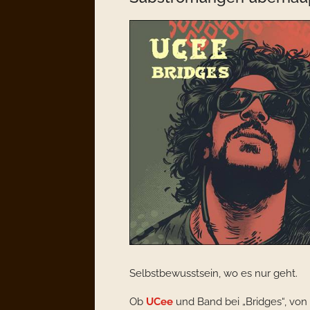
Selbstbewusstsein, wo es nur geht.
Ob
UCee
und Band bei „Bridges“, von