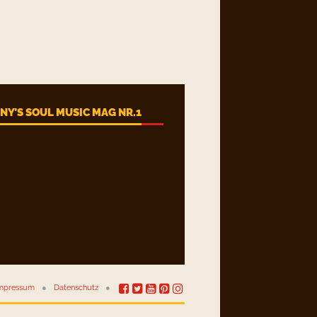
Y’S SOUL MUSIC MAG NR.1
mpressum
Datenschutz