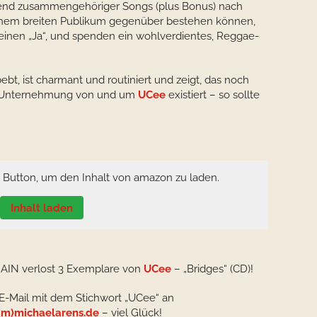
end zusammengehöriger Songs (plus Bonus) nach
einem breiten Publikum gegenüber bestehen können,
meinen „Ja“, und spenden ein wohlverdientes, Reggae-
bebt, ist charmant und routiniert und zeigt, das noch
and-Unternehmung von und um
UCee
existiert – so sollte
n Button, um den Inhalt von amazon zu laden.
Inhalt laden
AIN verlost 3 Exemplare von
UCee
– „Bridges“ (CD)!
 E-Mail mit dem Stichwort „UCee“ an
m)michaelarens.de
– viel Glück!