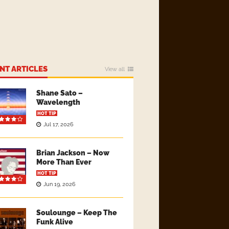
NT ARTICLES
View all
Shane Sato –
Wavelength
HOT TIP
Jul 17, 2026
Brian Jackson – Now
More Than Ever
HOT TIP
Jun 19, 2026
Soulounge – Keep The
Funk Alive