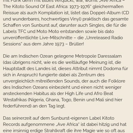
mit Funk denn mit Blues verquickt, war, womit „Ave Africa –
The Kitoto Sound Of East Africa: 1973-1976“ gleichermaßen
Reissue als auch Kompilation ist, listet das Doppel-Album (CD
und wunderbares, hochwertiges Vinyl) praktisch das gesamte
Schaffen von Sunburst auf, darunter auch Singles, die für die
Labels TFC und Moto Moto entstanden sowie bis dato
unveröffentlichte Live-Mitschnitte – die „Unreleased Radio
Sessions“ aus dem Jahre 1973 – Brüller!
Die am Indischen Ozean gelegene Metropole Daressalam
(das übrigens nicht, wie es die weitläufige Meinung ist, die
Hauptstadt des Landes ist, dieses Attribut nimmt Dodoma für
sich in Anspruch) fungierte dabei als Zentrum des
unvergleichlich mitreißenden Sounds, der auch die Folklore
des Indischen Ozeans einbezieht und einen nicht weniger
ansteckenden Habitus als der High Life und Afro Beat
Westafrikas (Nigeria, Ghana, Togo, Benin und Mali sind hier
federführend) an den Tag legt.
Das seinerzeit auf dem Sunburst-eigenen Label Kitoto
Records aufgenommene „Ave Africa“ ist dabei hitzig und hat
eine irrsinnig erdige Strahlkraft die ihre Magie wie so oft aus