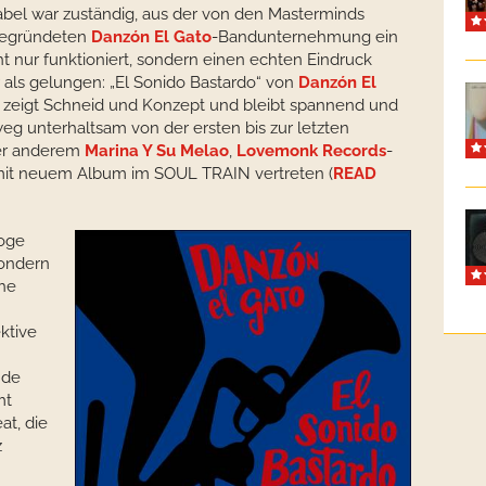
abel war zuständig, aus der von den Masterminds
egründeten
Danzón El Gato
-Bandunternehmung ein
t nur funktioniert, sondern einen echten Eindruck
hr als gelungen: „El Sonido Bastardo“ von
Danzón El
es zeigt Schneid und Konzept und bleibt spannend und
g unterhaltsam von der ersten bis zur letzten
ter anderem
Marina Y Su Melao
,
Lovemonk Records
-
 mit neuem Album im SOUL TRAIN vertreten (
READ
loge
sondern
che
ktive
nde
mt
at, die
z