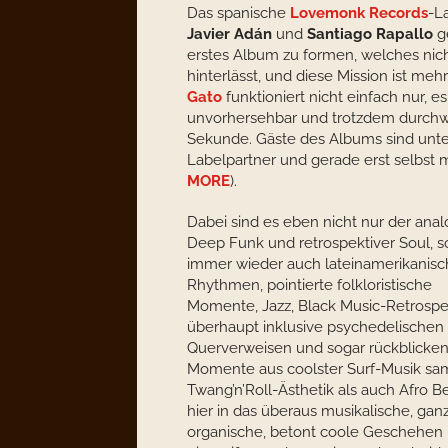
Das spanische
Lovemonk Records
-L
Javier Adán
und
Santiago Rapallo
g
erstes Album zu formen, welches nich
hinterlässt, und diese Mission ist me
Gato
funktioniert nicht einfach nur, 
unvorhersehbar und trotzdem durchwe
Sekunde. Gäste des Albums sind un
Labelpartner und gerade erst selbst
MORE
).
Dabei sind es eben nicht nur der ana
Deep Funk und retrospektiver Soul, 
immer wieder auch lateinamerikanis
Rhythmen, pointierte folkloristische
Momente, Jazz, Black Music-Retrospe
überhaupt inklusive psychedelischen
Querverweisen und sogar rückblicke
Momente aus coolster Surf-Musik sa
Twang’n’Roll-Ästhetik als auch Afro Be
hier in das überaus musikalische, gan
organische, betont coole Geschehen