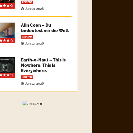
REVIEW
Jun 19, 2026
Alin Coen – Du
bedeutest mir die Welt
REVIEW
Jun 12, 2026
Earth-o-Naut – This Is
Nowhere. This Is
Everywhere.
HOT TIP
Jun 12, 2026