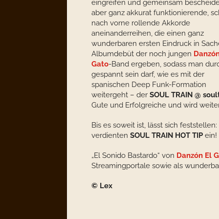
eingreifen und gemeinsam bescheide
aber ganz akkurat funktionierende, s
nach vorne rollende Akkorde
aneinanderreihen, die einen ganz
wunderbaren ersten Eindruck in Sac
Albumdebüt der noch jungen
Danzón
Gato
-Band ergeben, sodass man dur
gespannt sein darf, wie es mit der
spanischen Deep Funk-Formation
weitergeht – der
SOUL TRAIN @ soult
Gute und Erfolgreiche und wird weiter
Bis es soweit ist, lässt sich feststellen:
verdienten
SOUL TRAIN HOT TIP
ein!
„El Sonido Bastardo“ von
Danzón El 
Streamingportale sowie als wunderbare
© Lex