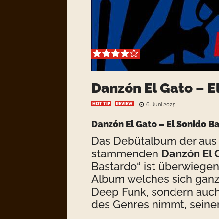
Danzón El Gato – E
HOT TIP
REVIEW
6. Juni 2025
Danzón El Gato – El Sonido B
Das Debütalbum der aus 
stammenden
Danzón El 
Bastardo“ ist überwiege
Album welches sich ganz
Deep Funk, sondern auch
des Genres nimmt, seine