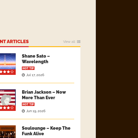
NT ARTICLES
View all
Shane Sato –
Wavelength
HOT TIP
Jul 17, 2026
Brian Jackson – Now
More Than Ever
HOT TIP
Jun 19, 2026
Soulounge – Keep The
Funk Alive