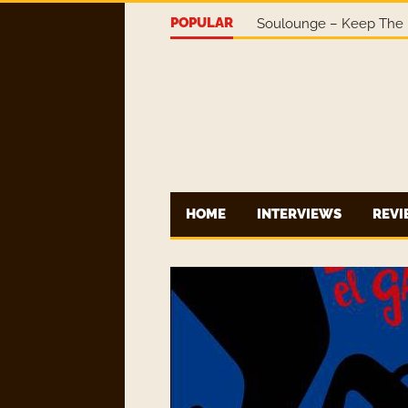
POPULAR
Soulounge – Keep The 
HOME
INTERVIEWS
REV