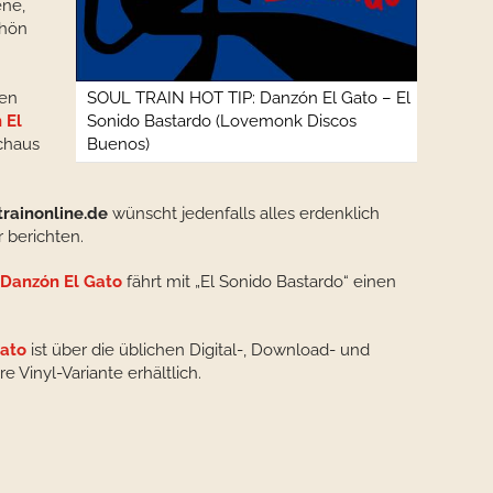
ne,
chön
hen
SOUL TRAIN HOT TIP: Danzón El Gato – El
 El
Sonido Bastardo (Lovemonk Discos
chaus
Buenos)
rainonline.de
wünscht jedenfalls alles erdenklich
 berichten.
Danzón El Gato
fährt mit „El Sonido Bastardo“ einen
Gato
ist über die üblichen Digital-, Download- und
 Vinyl-Variante erhältlich.