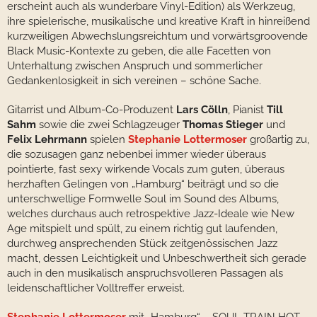
erscheint auch als wunderbare Vinyl-Edition) als Werkzeug,
ihre spielerische, musikalische und kreative Kraft in hinreißend
kurzweiligen Abwechslungsreichtum und vorwärtsgroovende
Black Music-Kontexte zu geben, die alle Facetten von
Unterhaltung zwischen Anspruch und sommerlicher
Gedankenlosigkeit in sich vereinen – schöne Sache.
Gitarrist und Album-Co-Produzent
Lars Cölln
, Pianist
Till
Sahm
sowie die zwei Schlagzeuger
Thomas Stieger
und
Felix Lehrmann
spielen
Stephanie Lottermoser
großartig zu,
die sozusagen ganz nebenbei immer wieder überaus
pointierte, fast sexy wirkende Vocals zum guten, überaus
herzhaften Gelingen von „Hamburg“ beiträgt und so die
unterschwellige Formwelle Soul im Sound des Albums,
welches durchaus auch retrospektive Jazz-Ideale wie New
Age mitspielt und spült, zu einem richtig gut laufenden,
durchweg ansprechenden Stück zeitgenössischen Jazz
macht, dessen Leichtigkeit und Unbeschwertheit sich gerade
auch in den musikalisch anspruchsvolleren Passagen als
leidenschaftlicher Volltreffer erweist.
Stephanie Lottermoser
mit „Hamburg“ – SOUL TRAIN HOT