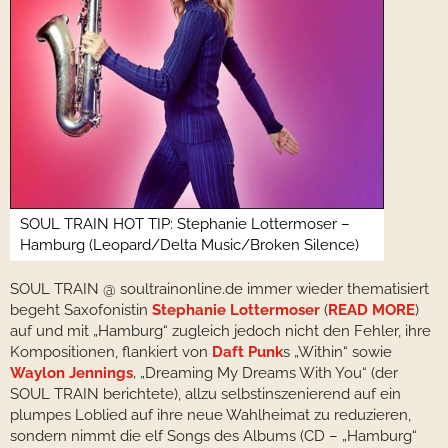
SOUL TRAIN HOT TIP: Stephanie Lottermoser –
Hamburg (Leopard/Delta Music/Broken Silence)
SOUL TRAIN @ soultrainonline.de immer wieder thematisiert
begeht Saxofonistin
Stephanie Lottermoser
(
READ MORE
)
auf und mit „Hamburg“ zugleich jedoch nicht den Fehler, ihre
Kompositionen, flankiert von
Daft Punk
s „Within“ sowie
Waylon Jennings
‚ „Dreaming My Dreams With You“ (der
SOUL TRAIN berichtete), allzu selbstinszenierend auf ein
plumpes Loblied auf ihre neue Wahlheimat zu reduzieren,
sondern nimmt die elf Songs des Albums (CD – „Hamburg“