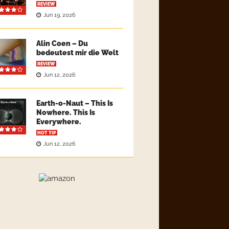
REVIEW
Jun 19, 2026
Alin Coen – Du
bedeutest mir die Welt
REVIEW
Jun 12, 2026
Earth-o-Naut – This Is
Nowhere. This Is
Everywhere.
HOT TIP
Jun 12, 2026