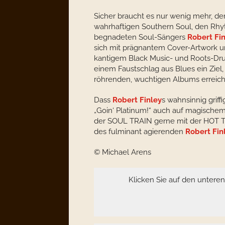
Sicher braucht es nur wenig mehr, den
wahrhaftigen Southern Soul, den Rh
begnadeten Soul-Sängers
Robert Fi
sich mit prägnantem Cover-Artwork u
kantigem Black Music- und Roots-Druc
einem Faustschlag aus Blues ein Ziel,
röhrenden, wuchtigen Albums erreich
Dass
Robert Finley
s wahnsinnig griff
„Goin‘ Platinum!“ auch auf magischem V
der SOUL TRAIN gerne mit der HOT TI
des fulminant agierenden
Robert Fin
© Michael Arens
Klicken Sie auf den untere