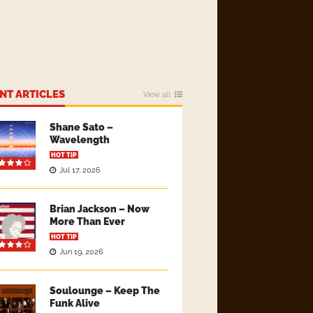
NT ARTICLES
View all
Shane Sato –
Wavelength
HOT TIP
Jul 17, 2026
Brian Jackson – Now
More Than Ever
HOT TIP
Jun 19, 2026
Soulounge – Keep The
Funk Alive