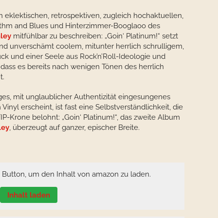
 eklektischen, retrospektiven, zugleich hochaktuellen,
ythm and Blues und Hinterzimmer-Booglaoo des
nley
mitfühlbar zu beschreiben: „Goin‘ Platinum!“ setzt
nd unverschämt coolem, mitunter herrlich schrulligem,
k und einer Seele aus Rock’n’Roll-Ideologie und
 dass es bereits nach wenigen Tönen des herrlich
t.
iges, mit unglaublicher Authentizität eingesungenes
inyl erscheint, ist fast eine Selbstverständlichkeit, die
P-Krone belohnt: „Goin‘ Platinum!“, das zweite Album
ley
, überzeugt auf ganzer, epischer Breite.
n Button, um den Inhalt von amazon zu laden.
Inhalt laden