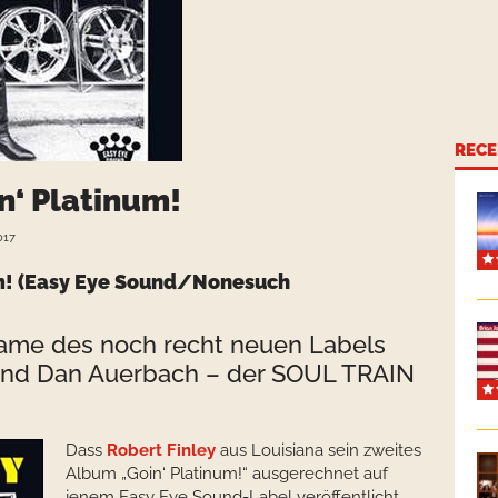
RECE
n‘ Platinum!
017
um! (Easy Eye Sound/Nonesuch
Name des noch recht neuen Labels
ind
Dan Auerbach
– der SOUL TRAIN
Dass
Robert Finley
aus Louisiana sein zweites
Album „Goin‘ Platinum!“ ausgerechnet auf
jenem Easy Eye Sound-Label veröffentlicht