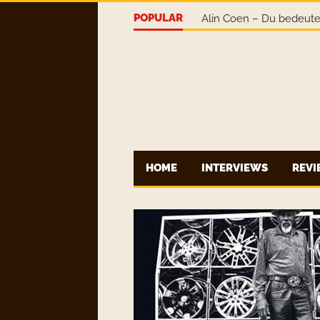
POPULAR
Earth-o-Naut – This Is 
HOME
INTERVIEWS
REV