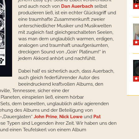
und auch noch von
Dan Auerbach
selbst
produzieren ließ, ist ein echter Glücksgriff und
eine traumhafte Zusammenkunft zweier
unterschiedlicher Musiker und Musikwelten
mit zugleich fast gleichgeschalteten Seelen,
was man dem unglaublich warmen, erdigen,
analogen und traumhaft unaufgeräumten,
dreckigen Sound von „Goin‘ Platinum!“ in
jedem Akkord anhört und nachfühlt.
Dabei half es sicherlich auch, dass Auerbach,
auch gleich federführender Autor des
beeindruckend kraftvollen Albums, den
ille, Tennessee, sicher eine der
Planeten, einspielen ließ, einem hörbar
Sets, dem beseelten, unglaublich aktiv agierenden
stehung des Albums und der Beteiligung von
-„Dauergästen“
John Prine
,
Nick Lowe
und
Pat
ese Typen sind Legenden ihrer Zeit. Wir haben uns den
 und einen Teufelskerl von einem Album