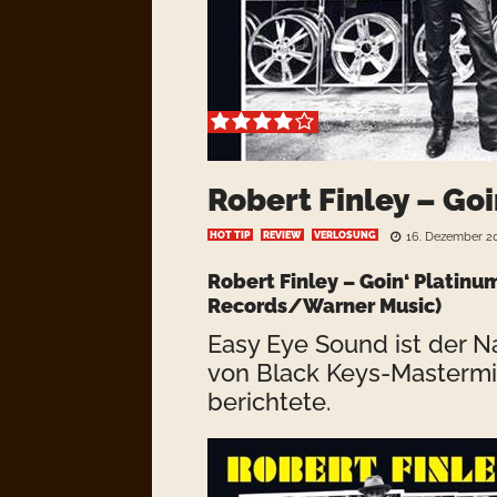
Robert Finley – Goi
HOT TIP
REVIEW
VERLOSUNG
16. Dezember 2
Robert Finley
– Goin‘ Platin
Records/Warner Music)
Easy Eye Sound ist der 
von
Black Keys
-Masterm
berichtete.