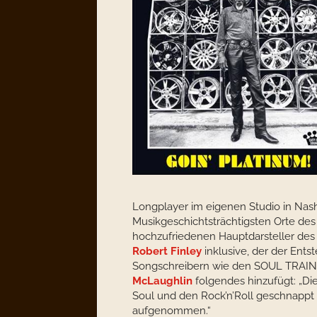
Longplayer im eigenen Studio in Nashv
Musikgeschichtsträchtigsten Orte des 
hochzufriedenen Hauptdarsteller des 
Robert Finley
inklusive, der der Ent
Songschreibern wie den SOUL TRAIN
McLaughlin
folgendes hinzufügt: „Di
Soul und den Rock’n’Roll geschnappt
aufgenommen.“