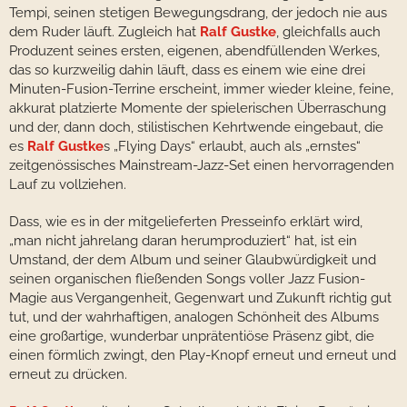
Tempi, seinen stetigen Bewegungsdrang, der jedoch nie aus
dem Ruder läuft. Zugleich hat
Ralf Gustke
, gleichfalls auch
Produzent seines ersten, eigenen, abendfüllenden Werkes,
das so kurzweilig dahin läuft, dass es einem wie eine drei
Minuten-Fusion-Terrine erscheint, immer wieder kleine, feine,
akkurat platzierte Momente der spielerischen Überraschung
und der, dann doch, stilistischen Kehrtwende eingebaut, die
es
Ralf Gustke
s „Flying Days“ erlaubt, auch als „ernstes“
zeitgenössisches Mainstream-Jazz-Set einen hervorragenden
Lauf zu vollziehen.
Dass, wie es in der mitgelieferten Presseinfo erklärt wird,
„man nicht jahrelang daran herumproduziert“ hat, ist ein
Umstand, der dem Album und seiner Glaubwürdigkeit und
seinen organischen fließenden Songs voller Jazz Fusion-
Magie aus Vergangenheit, Gegenwart und Zukunft richtig gut
tut, und der wahrhaftigen, analogen Schönheit des Albums
eine großartige, wunderbar unprätentiöse Präsenz gibt, die
einen förmlich zwingt, den Play-Knopf erneut und erneut und
erneut zu drücken.