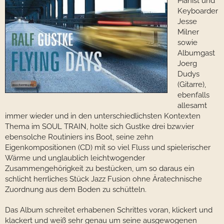
Pianist und
Keyboarder
Jesse
Milner
sowie
Albumgast
Joerg
Dudys
(Gitarre),
ebenfalls
allesamt
immer wieder und in den unterschiedlichsten Kontexten
Thema im SOUL TRAIN, holte sich Gustke drei bzw.vier
ebensolche Routiniers ins Boot, seine zehn
Eigenkompositionen (CD) mit so viel Fluss und spielerischer
Wärme und unglaublich leichtwogender
Zusammengehörigkeit zu bestücken, um so daraus ein
schlicht herrliches Stück Jazz Fusion ohne Äratechnische
Zuordnung aus dem Boden zu schütteln.
Das Album schreitet erhabenen Schrittes voran, klickert und
klackert und weiß sehr genau um seine ausgewogenen