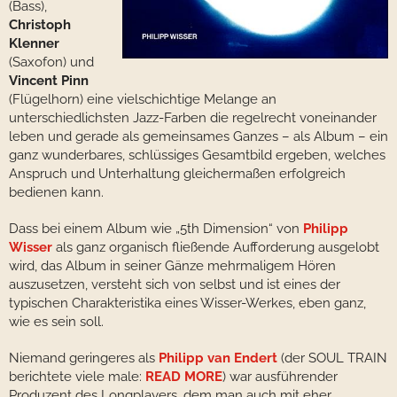
(Bass),
Christoph
Klenner
(Saxofon) und
Vincent Pinn
(Flügelhorn) eine vielschichtige Melange an
unterschiedlichsten Jazz-Farben die regelrecht voneinander
leben und gerade als gemeinsames Ganzes – als Album – ein
ganz wunderbares, schlüssiges Gesamtbild ergeben, welches
Anspruch und Unterhaltung gleichermaßen erfolgreich
bedienen kann.
Dass bei einem Album wie „5th Dimension“ von
Philipp
Wisser
als ganz organisch fließende Aufforderung ausgelobt
wird, das Album in seiner Gänze mehrmaligem Hören
auszusetzen, versteht sich von selbst und ist eines der
typischen Charakteristika eines Wisser-Werkes, eben ganz,
wie es sein soll.
Niemand geringeres als
Philipp van Endert
(der SOUL TRAIN
berichtete viele male:
READ MORE
) war ausführender
Produzent des Longplayers, dem man auch mit eher