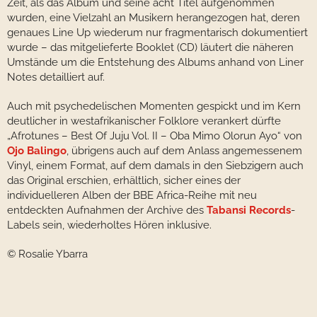
Zeit, als das Album und seine acht Titel aufgenommen
wurden, eine Vielzahl an Musikern herangezogen hat, deren
genaues Line Up wiederum nur fragmentarisch dokumentiert
wurde – das mitgelieferte Booklet (CD) läutert die näheren
Umstände um die Entstehung des Albums anhand von Liner
Notes detailliert auf.
Auch mit psychedelischen Momenten gespickt und im Kern
deutlicher in westafrikanischer Folklore verankert dürfte
„Afrotunes – Best Of Juju Vol. II – Oba Mimo Olorun Ayo“ von
Ojo Balingo
, übrigens auch auf dem Anlass angemessenem
Vinyl, einem Format, auf dem damals in den Siebzigern auch
das Original erschien, erhältlich, sicher eines der
individuelleren Alben der BBE Africa-Reihe mit neu
entdeckten Aufnahmen der Archive des
Tabansi Records
-
Labels sein, wiederholtes Hören inklusive.
© Rosalie Ybarra