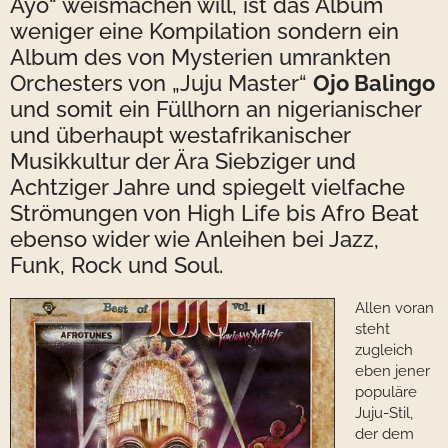
Ayo“ weismachen will, ist das Album
weniger eine Kompilation sondern ein
Album des von Mysterien umrankten
Orchesters von „Juju Master“
Ojo Balingo
und somit ein Füllhorn an nigerianischer
und überhaupt westafrikanischer
Musikkultur der Ära Siebziger und
Achtziger Jahre und spiegelt vielfache
Strömungen von High Life bis Afro Beat
ebenso wider wie Anleihen bei Jazz,
Funk, Rock und Soul.
Allen voran
steht
zugleich
eben jener
populäre
Juju-Stil,
der dem