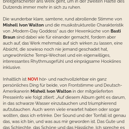
breitgefächerter ans Werk geht, um in der zweiten Hälfte des
Dutzends immer mehr in sich zu ruhen.
Die wunderbar klare, samtene, rund abrollende Stimme von
Mishell Ivon Walton
und die musikstrukturelle Charakteristik
von „Modern-Day Goddess“ aus der Hexenküche von
Basti
Braun
sind dabei wie für einander gemacht, fordern aber
auch auf, das Werk mehrmals auf sich wirken zu lassen, eine
Absicht, die sowieso noch nie jemand geschadet hat,
ungewöhnliche Tempi-Wechsel und ein eigenwilliges,
interessantes Rhythmusgefühl und einprägsame Hooklines
inklusive.
Inhaltlich ist
NOVI
hör- und nachvollziehbar ein ganz
persönliches Ding für beide, von Frontstimme und Deutsch-
Amerikanerin
Mishell Ivon Walton
in der mitgelieferten
Presseinfo wie folgt zitiert: „Auf diesem Album geht es darum,
in das schwarze Wasser einzutauchen und triumphierend
aufzutauchen. Auch wenn viele erwartet haben oder sogar
wollten, dass ich ertrinke. Der Sound und der Tonfall ist genau
das, was ich bin, und was aus mir geworden ist. Das Gute und
das Schlechte, das Schöne und das Hässliche. Ich spreche es