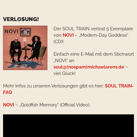
VERLOSUNG!
Der SOUL TRAIN verlost 5 Exemplare
von
NOVI
– „Modern-Day Goddess“
(CD)!
Einfach eine E-Mail mit dem Stichwort
„NOVI“ an
soul@(nospam)michaelarens.de
–
viel Glück!
Mehr Infos zu unseren Verlosungen gibt es hier:
SOUL TRAIN-
FAQ
NOVI
– „Goldfish Memory“ (Official Video):