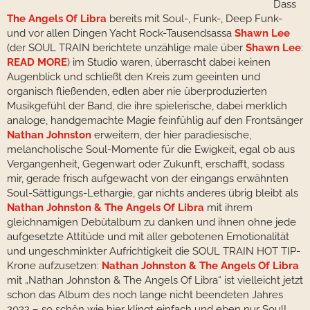
Dass
The Angels Of Libra
bereits mit Soul-, Funk-, Deep Funk-
und vor allen Dingen Yacht Rock-Tausendsassa
Shawn Lee
(der SOUL TRAIN berichtete unzählige male über
Shawn Lee
:
READ MORE
) im Studio waren, überrascht dabei keinen
Augenblick und schließt den Kreis zum geeinten und
organisch fließenden, edlen aber nie überproduzierten
Musikgefühl der Band, die ihre spielerische, dabei merklich
analoge, handgemachte Magie feinfühlig auf den Frontsänger
Nathan Johnston
erweitern, der hier paradiesische,
melancholische Soul-Momente für die Ewigkeit, egal ob aus
Vergangenheit, Gegenwart oder Zukunft, erschafft, sodass
mir, gerade frisch aufgewacht von der eingangs erwähnten
Soul-Sättigungs-Lethargie, gar nichts anderes übrig bleibt als
Nathan Johnston & The Angels Of Libra
mit ihrem
gleichnamigen Debütalbum zu danken und ihnen ohne jede
aufgesetzte Attitüde und mit aller gebotenen Emotionalität
und ungeschminkter Aufrichtigkeit die SOUL TRAIN HOT TIP-
Krone aufzusetzen:
Nathan Johnston & The Angels Of Libra
mit „Nathan Johnston & The Angels Of Libra“ ist vielleicht jetzt
schon das Album des noch lange nicht beendeten Jahres
2022 – so schön wie hier klingt einfach und eben nur Soul!