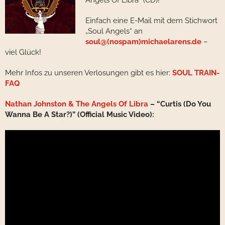
Angels Of Libra“ (CD)!
Einfach eine E-Mail mit dem Stichwort
„Soul Angels“ an
soul@(nospam)michaelarens.de
–
viel Glück!
Mehr Infos zu unseren Verlosungen gibt es hier:
SOUL TRAIN-
FAQ
Nathan Johnston & The Angels Of Libra
– “Curtis (Do You
Wanna Be A Star?)” (Official Music Video):