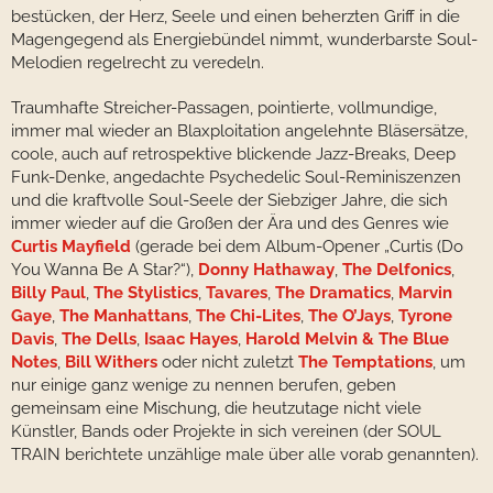
bestücken, der Herz, Seele und einen beherzten Griff in die
Magengegend als Energiebündel nimmt, wunderbarste Soul-
Melodien regelrecht zu veredeln.
Traumhafte Streicher-Passagen, pointierte, vollmundige,
immer mal wieder an Blaxploitation angelehnte Bläsersätze,
coole, auch auf retrospektive blickende Jazz-Breaks, Deep
Funk-Denke, angedachte Psychedelic Soul-Reminiszenzen
und die kraftvolle Soul-Seele der Siebziger Jahre, die sich
immer wieder auf die Großen der Ära und des Genres wie
Curtis Mayfield
(gerade bei dem Album-Opener „Curtis (Do
You Wanna Be A Star?“),
Donny Hathaway
,
The Delfonics
,
Billy Paul
,
The Stylistics
,
Tavares
,
The Dramatics
,
Marvin
Gaye
,
The Manhattans
,
The Chi-Lites
,
The O’Jays
,
Tyrone
Davis
,
The Dells
,
Isaac Hayes
,
Harold Melvin & The Blue
Notes
,
Bill Withers
oder nicht zuletzt
The Temptations
, um
nur einige ganz wenige zu nennen berufen, geben
gemeinsam eine Mischung, die heutzutage nicht viele
Künstler, Bands oder Projekte in sich vereinen (der SOUL
TRAIN berichtete unzählige male über alle vorab genannten).