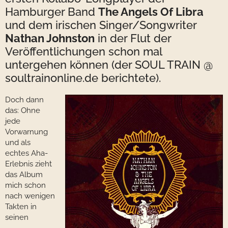
Hamburger Band
The Angels Of Libra
und dem irischen Singer/Songwriter
Nathan Johnston
in der Flut der
Veröffentlichungen schon mal
untergehen können (der SOUL TRAIN @
soultrainonline.de berichtete).
Doch dann
das: Ohne
jede
Vorwarnung
und als
echtes Aha-
Erlebnis zieht
das Album
mich schon
nach wenigen
Takten in
seinen