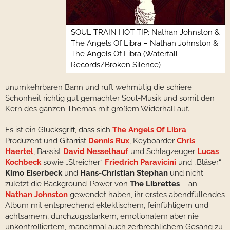
SOUL TRAIN HOT TIP: Nathan Johnston &
The Angels Of Libra – Nathan Johnston &
The Angels Of Libra (Waterfall
Records/Broken Silence)
unumkehrbaren Bann und ruft wehmütig die schiere
Schönheit richtig gut gemachter Soul-Musik und somit den
Kern des ganzen Themas mit großem Widerhall auf.
Es ist ein Glücksgriff, dass sich
The Angels Of Libra
–
Produzent und Gitarrist
Dennis Rux
, Keyboarder
Chris
Haertel
, Bassist
David Nesselhauf
und Schlagzeuger
Lucas
Kochbeck
sowie „Streicher“
Friedrich Paravicini
und „Bläser“
Kimo Eiserbeck
und
Hans-Christian Stephan
und nicht
zuletzt die Background-Power von
The Librettes
– an
Nathan Johnston
gewendet haben, ihr erstes abendfüllendes
Album mit entsprechend eklektischem, feinfühligem und
achtsamem, durchzugsstarkem, emotionalem aber nie
unkontrolliertem, manchmal auch zerbrechlichem Gesang zu