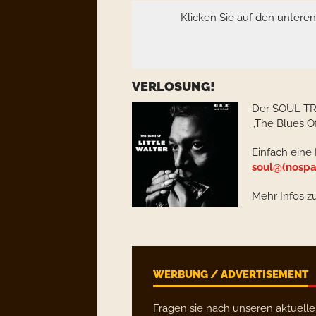
Klicken Sie auf den untere
VERLOSUNG!
Der SOUL TRA
„The Blues Of
Einfach eine
soul@(nospa
Mehr Infos z
WERBUNG / ADVERTISEMENT
Fragen sie nach unseren aktuell