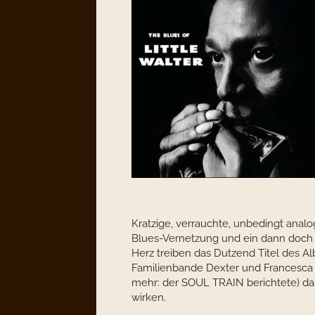
Kratzige, verrauchte, unbedingt ana
Blues-Vernetzung und ein dann doch 
Herz treiben das Dutzend Titel des A
Familienbande Dexter und Francesca 
mehr: der SOUL TRAIN berichtete) da
wirken.