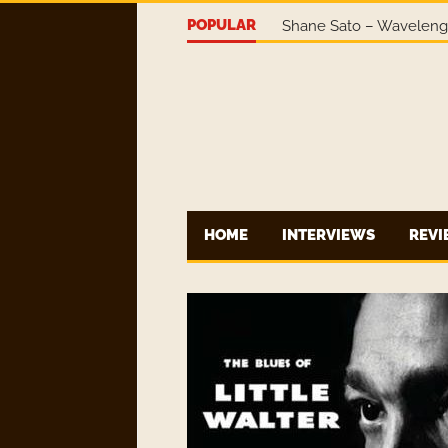
POPULAR
Shane Sato – Wavelen
HOME
INTERVIEWS
REV