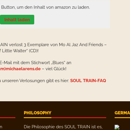
n Button, um den Inhalt von amazon zu laden.
Inhalt laden
IN verlost 3 Exemplare von Mo Al Jaz And Friends –
 Little Walter“ (CD)!
 E-Mail mit dem Stichwort „Blues“ an
m)michaelarens.de
– viel Glück!
u unseren Verlosungen gibt es hier:
SOUL TRAIN-FAQ
PHILOSOPHY
GERMAN
en
Die Philosophie des SOUL TRAIN ist es,