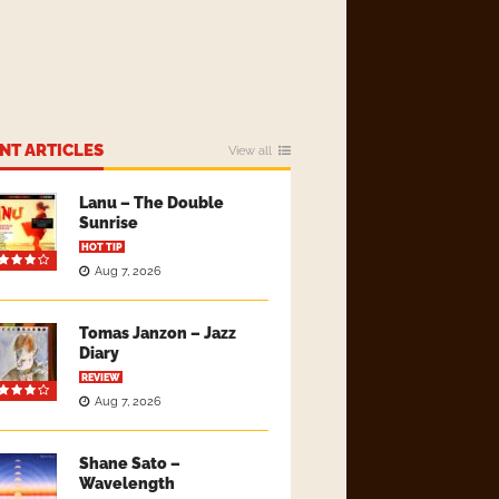
NT ARTICLES
View all
Lanu – The Double
Sunrise
HOT TIP
Aug 7, 2026
Tomas Janzon – Jazz
Diary
REVIEW
Aug 7, 2026
Shane Sato –
Wavelength