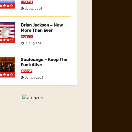
HOT TIP
Jul 17, 2026
Brian Jackson – Now
More Than Ever
HOT TIP
Jun 19, 2026
Soulounge – Keep The
Funk Alive
REVIEW
Jun 19, 2026