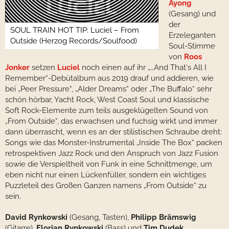
Ayong
(Gesang) und
der
SOUL TRAIN HOT TIP: Luciel – From
Erzeleganten
Outside (Herzog Records/Soulfood)
Soul-Stimme
von
Roos
Jonker
setzen
Luciel
noch einen auf ihr „…And That‘s All I
Remember“-Debütalbum aus 2019 drauf und addieren, wie
bei „Peer Pressure“, „Alder Dreams“ oder „The Buffalo“ sehr
schön hörbar, Yacht Rock, West Coast Soul und klassische
Soft Rock-Elemente zum teils ausgeklügelten Sound von
„From Outside“, das erwachsen und fuchsig wirkt und immer
dann überrascht, wenn es an der stilistischen Schraube dreht:
Songs wie das Monster-Instrumental „Inside The Box“ packen
retrospektiven Jazz Rock und den Anspruch von Jazz Fusion
sowie die Verspieltheit von Funk in eine Schnittmenge, um
eben nicht nur einen Lückenfüller, sondern ein wichtiges
Puzzleteil des Großen Ganzen namens „From Outside“ zu
sein.
David Rynkowski
(Gesang, Tasten),
Philipp Brämswig
(Gitarre),
Florian Rynkowski
(Bass) und
Tim Dudek