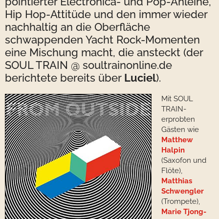
pointierter Electronica- und Pop-Anleihe,
Hip Hop-Attitüde und den immer wieder
nachhaltig an die Oberfläche
schwappenden Yacht Rock-Momenten
eine Mischung macht, die ansteckt (der
SOUL TRAIN @ soultrainonline.de
berichtete bereits über
Luciel
).
Mit SOUL
TRAIN-
erprobten
Gästen wie
Matthew
Halpin
(Saxofon und
Flöte),
Matthias
Schwengler
(Trompete),
Marie Tjong-