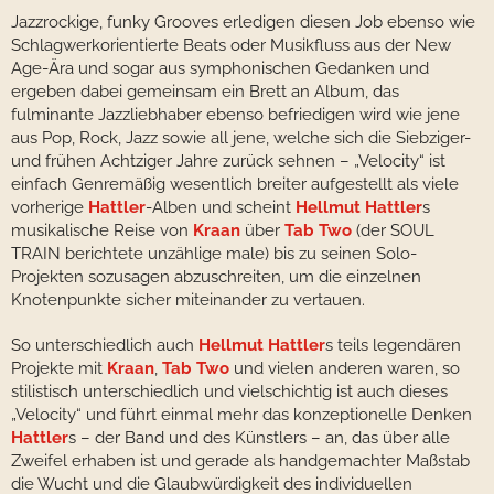
Jazzrockige, funky Grooves erledigen diesen Job ebenso wie
Schlagwerkorientierte Beats oder Musikfluss aus der New
Age-Ära und sogar aus symphonischen Gedanken und
ergeben dabei gemeinsam ein Brett an Album, das
fulminante Jazzliebhaber ebenso befriedigen wird wie jene
aus Pop, Rock, Jazz sowie all jene, welche sich die Siebziger-
und frühen Achtziger Jahre zurück sehnen – „Velocity“ ist
einfach Genremäßig wesentlich breiter aufgestellt als viele
vorherige
Hattler
-Alben und scheint
Hellmut Hattler
s
musikalische Reise von
Kraan
über
Tab Two
(der SOUL
TRAIN berichtete unzählige male) bis zu seinen Solo-
Projekten sozusagen abzuschreiten, um die einzelnen
Knotenpunkte sicher miteinander zu vertauen.
So unterschiedlich auch
Hellmut Hattler
s teils legendären
Projekte mit
Kraan
,
Tab Two
und vielen anderen waren, so
stilistisch unterschiedlich und vielschichtig ist auch dieses
„Velocity“ und führt einmal mehr das konzeptionelle Denken
Hattler
s – der Band und des Künstlers – an, das über alle
Zweifel erhaben ist und gerade als handgemachter Maßstab
die Wucht und die Glaubwürdigkeit des individuellen