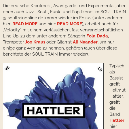
Die deutsche Krautrock-, Avantgarde- und Experimental, aber
eben auch Jazz-, Soul-, Funk- und Pop-Ikone, im SOUL TRAIN
@ soultrainonline.de immer wieder im Fokus (unter anderem
hier:
READ MORE
und hier:
READ MORE
), arbeitet auch für
„Velocity“ mit einem verlässlichen, fast verwandtschaftlichen
Line Up, zu dem unter anderem Sängerin
Fola Dada
,
Trompeter
Joo Kraus
oder Gitarrist
Ali Neander
, um nur
einige ganz wenige zu nennen, gehören (auch über diese
berichtete der SOUL TRAIN immer wieder).
Typisch
als
Bassist
greift
Hellmut
Hattler,
greift
die
Band
Hattler
hier