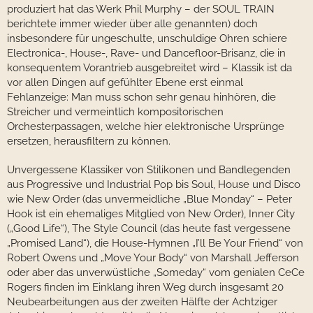
produziert hat das Werk Phil Murphy – der SOUL TRAIN
berichtete immer wieder über alle genannten) doch
insbesondere für ungeschulte, unschuldige Ohren schiere
Electronica-, House-, Rave- und Dancefloor-Brisanz, die in
konsequentem Vorantrieb ausgebreitet wird – Klassik ist da
vor allen Dingen auf gefühlter Ebene erst einmal
Fehlanzeige: Man muss schon sehr genau hinhören, die
Streicher und vermeintlich kompositorischen
Orchesterpassagen, welche hier elektronische Ursprünge
ersetzen, herausfiltern zu können.
Unvergessene Klassiker von Stilikonen und Bandlegenden
aus Progressive und Industrial Pop bis Soul, House und Disco
wie New Order (das unvermeidliche „Blue Monday“ – Peter
Hook ist ein ehemaliges Mitglied von New Order), Inner City
(„Good Life“), The Style Council (das heute fast vergessene
„Promised Land“), die House-Hymnen „I’ll Be Your Friend“ von
Robert Owens und „Move Your Body“ von Marshall Jefferson
oder aber das unverwüstliche „Someday“ vom genialen CeCe
Rogers finden im Einklang ihren Weg durch insgesamt 20
Neubearbeitungen aus der zweiten Hälfte der Achtziger